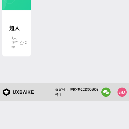
超人
的电
1人
正在
2
话亭
学
变强
计划
备案号：
沪ICP备2023006008
UXBAIKE
号-1