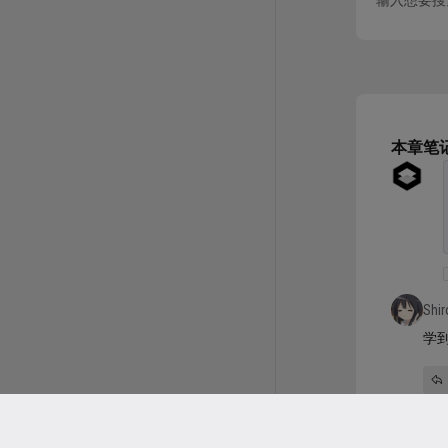
源和文件，所
本章笔
Shir
学
UX
注