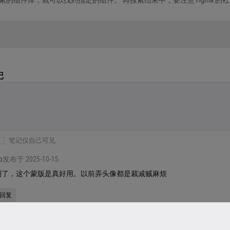
以类似 iOS 组件库等包含大量第三方用...
记
笔记仅自己可见
o
发布于 2025-10-15
到了，这个蒙版是真好用。以前弄头像都是裁减贼麻烦
回复
小学生
发布于 2025-02-28
意