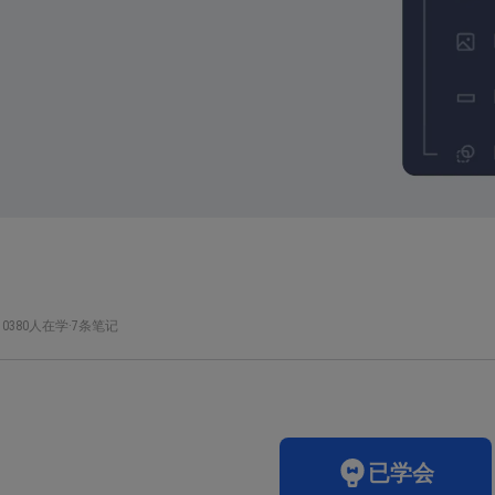
10380人在学
·
7条笔记
已学会