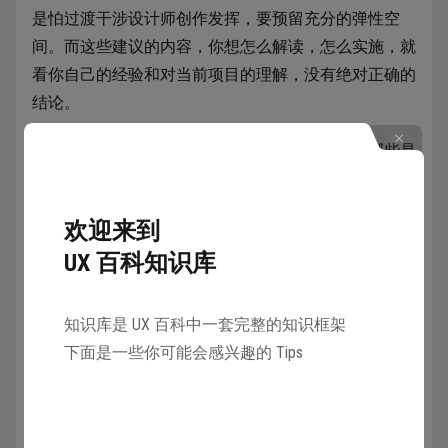
是怕过渡干涉设计师创作发挥，要预留充分的弹性空
间。而这些建议的内容，你想怎么解读，怎么实施，就
看你自己的经验和对当前项目的理解，没有绝对正确的
结论。
规范学习首先要学会的，就是分辨哪些是规则，哪些是
建议。把规则牢牢背下来记住，把建议作为一个疑问去
思考背后的理由。
欢迎来到
UX 百科知识库
收藏
8769人在学
·
27条笔记
知识库是 UX 百科中一套完整的知识框架
下面是一些你可能会感兴趣的 Tips
已学会