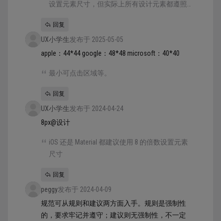
设置元素尺寸，但实际上所有设计元素都遵照
这个要求是不可能的，即使官方提供的系统组
回复
件库也没有遵守。所以你想要用 4 的倍数还是
UX小学生
奇数（不建议）都可以，并不会对实际的开发
发布于 2025-05-05
和落地造成决定性影响。
apple：44*44 google：48*48 microsoft：40*40
最小可点击区域等。
回复
UX小学生
发布于 2024-04-24
8px@设计
iOS 还是 Material 都建议使用 8 的倍数设置元素
尺寸
回复
peggy
发布于 2024-04-09
规范可从规则和建议两方面入手。规则是强制性
的，要求牢记并遵守；建议则无强制性，不一定