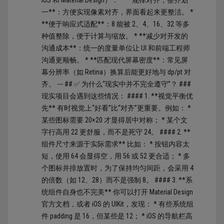
一**：方便实现像素对齐，界面看起来更整洁。 *
**便于响应式适配**：8 能被 2、4、16、32 等多
种值整除，便于计算与缩放。 * **减少对开发的
沟通成本**：统一的度量单位让 UI 和前端工程师
沟通更顺畅。 * **匹配现代屏幕密度**：常见屏
幕分辨率（如 Retina）换算后能更好地与 dp/pt 对
齐。 --- ## ✅ 为什么“现实中并不完全遵守”？ ###
现实项目会遇到这些情况： #### 1. **视觉平衡优
先** 有时视觉上“好看”比“对齐”更重要。例如： *
某些图标需要 20×20 才显得居中对称； * 某个文
字行高用 22 更舒服，而不是死守 24。 #### 2. **
组件尺寸来源于实际需求** 比如： * 按钮内容太
短，使用 64 会显得空，用 56 或 52 更合适； * 多
个图标并排放置时，为了保持均匀间距，会采用 4
的倍数（如 12、28）而不是强制 8。 #### 3. **系
统组件自身也不完美** 你可以打开 Material Design
官方文档，或者 iOS 的 UIKit，发现： * 有些系统组
件 padding 是 16，但某些是 12； * iOS 的导航栏高