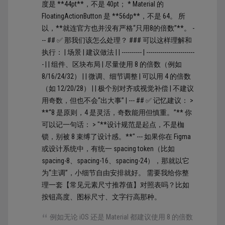
度是 **44pt**，不是 40pt； * Material 的
FloatingActionButton 是 **56dp**，不是 64。 所
以，**就连官方也并没有严格“只用8的倍数”**。 -
-- ## ✅ 那我们该怎么处理？ ### 可以这样理解和
执行： | 场景 | 建议做法 | | ---------- | ------------------------
- | | 组件、区块布局 | 尽量使用 8 的倍数（例如
8/16/24/32） | | 微调、细节调整 | 可以用 4 的倍数
（如 12/20/28） | | 极个别对齐或视觉补偿 | 不建议
用奇数，但也不会“出大事” | --- ## ✅ 记忆建议： >
**“8 是原则，4 是灵活，奇数能用但慎重。”** 你
可以记一句话： > "**设计规范是起点，不是枷
锁，别被 8 束缚了设计感。**" --- 如果你在 Figma
或设计系统中，有统一 spacing token（比如
spacing-8、spacing-16、spacing-24），那就以它
为“主调”，小细节自由安排就好。 需要我给你整
理一套【常见元素尺寸推荐值】对照表吗？比如
按钮高度、图标尺寸、文字行高那种。
例如无论 iOS 还是 Material 都建议使用 8 的倍数