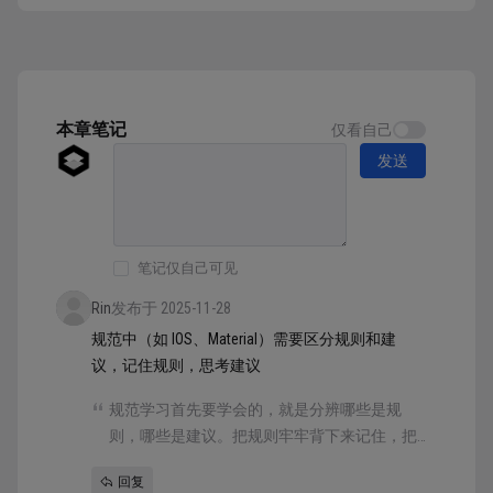
显示规则决定了图形的显示方式。 电子屏幕成
像的基本原理，即一块完整的屏幕由若干像素点
组成。屏幕分辨率的参数，如 1920*1080，指的
就是这块屏幕 XY 轴包含的像素点...
本章笔记
仅看自己
发送
笔记仅自己可见
Rin
发布于 2025-11-28
规范中（如 IOS、Material）需要区分规则和建
议，记住规则，思考建议
规范学习首先要学会的，就是分辨哪些是规
则，哪些是建议。把规则牢牢背下来记住，把
建议作为一个疑问去思考背后的理由。
回复