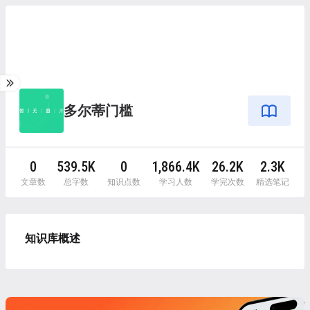
多尔蒂门槛
0
539.5K
0
1,866.4K
26.2K
2.3K
文章数
总字数
知识点数
学习人数
学完次数
精选笔记
知识库概述