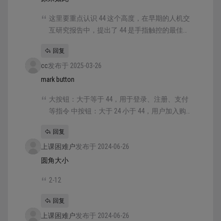
这里要重点认识 44 这个高度，在早期的人机交
互研究报告中，提出了 44 是手指触控的最佳尺
寸。但在实际设计中，44 的按钮非常大，难以
回复
在复杂的页面中使用，所以这个尺寸可以作为
cc
发布于 2025-03-26
一个标尺，大于等于它的就必然是大尺寸，权
重不够高的按钮就必然小于这个尺寸。
mark button
大按钮：大于等于 44，用于登录、注册、支付
等指令 中按钮：大于 24 小于 44，用户加入购
物车、关注、分类切换等指令 小按钮：小于等
回复
于 24，用于查看、更多、提示等指令
上课困难户
发布于 2024-06-26
圆角大小
2-12
回复
上课困难户
发布于 2024-06-26