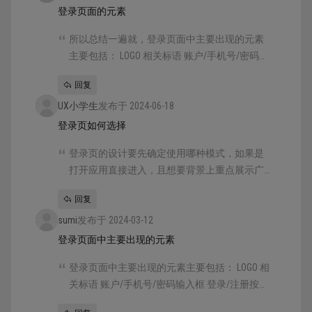
登录页面的元素
所以总结一遍就，登录页面中主要出现的元素
主要包括： LOGO 相关标语 账户/手机号/密码输
入框 登录/注册按钮 忘记密码按钮 协议确认勾
回复
选 手机号确认提示
UX小学生
发布于 2024-06-18
登录页如何选择
登录页的设计要先确定使用哪种模式，如果是
打开应用直接进入，且想要背景上重点展示广
告图、视频的话，就使用按钮跳转的模式。如
回复
果没有那么大的重要性，或者登录页是应用用
sumi
到一半才弹出的，那么则建议使用直接输入的
发布于 2024-03-12
模式。 通常，只有按钮的模式，应用的是上下
登录页面中主要出现的元素
布局，上方是 LOGO、标语、品牌图或视频展示
登录页面中主要出现的元素主要包括： LOGO 相
区域，下方是按钮。按钮的数量根据产品的需
关标语 账户/手机号/密码输入框 登录/注册按钮
要决定，可以只有一个登录按钮（自动识别注
忘记密码按钮 协议确认勾选 手机号确认提示
册），也可以登录、注册按钮都有。