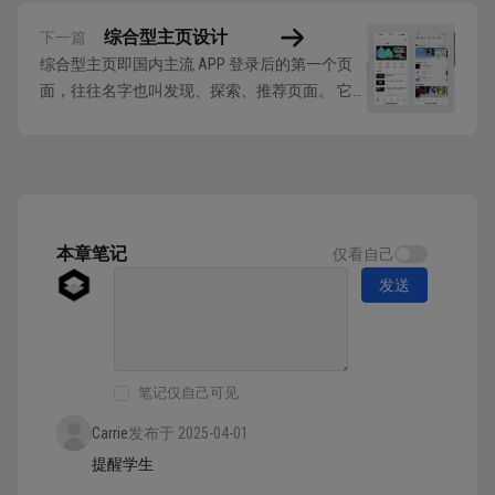
综合型主页设计
下一篇
综合型主页即国内主流 APP 登录后的第一个页
面，往往名字也叫发现、探索、推荐页面。 它
主要的作用，就是聚合产品相关的功能、服务、
信息，让用户可以在这个页面进入想去的页面，
或者被推荐的内容吸引并停留、点击。 后者对
该页面的设计起到更关键的作用，所以首页的内
容往往非常多，聚合了大量的信息和组件。想要
完...
本章笔记
仅看自己
发送
笔记仅自己可见
Carrie
发布于 2025-04-01
提醒学生