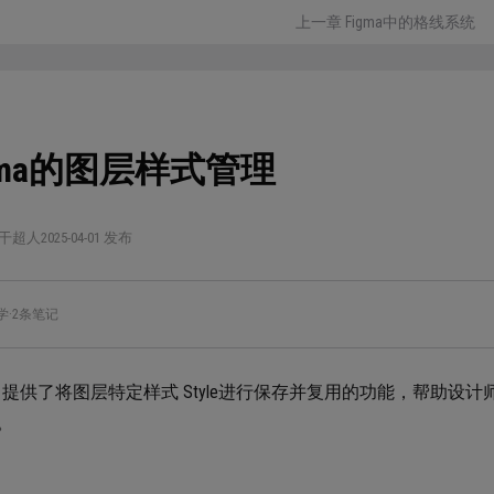
上一章 Figma中的格线系统
gma的图层样式管理
干超人
2025-04-01 发布
学
·
2条笔记
ma中提供了将图层特定样式 Style进行保存并复用的功能，帮助
。