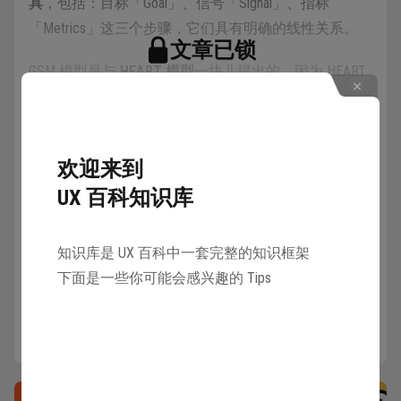
具
，包括：目标「Goal」、信号「Signal」、指标
「Metrics」这三个步骤，它们具有明确的线性关系。
文章已锁
GSM 模型是与
HEART 模型
一块儿提出的，因为 HEART
只是给出了用来衡量用户体验的五个维度，并没有给出
邀请 1 名好友注册 UX 百科
使用哪些具体的指标，所以 google 的研究人员又附上
可以共同解锁本知识库所有章节
了 GSM 模型来指导使用者如何挑选指标。
欢迎来到
解锁
当你不知道产品的
用户体验量化
方案该采用哪些指标来
UX 百科知识库
衡量时，就可以使用 GSM模型进行推导。
知识库是 UX 百科中一套完整的知识框架
下面是一些你可能会感兴趣的 Tips
详情
具体说明