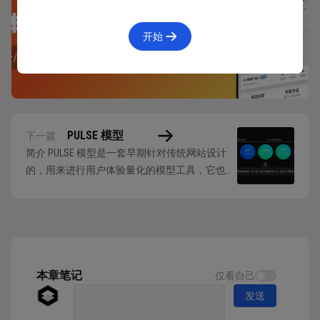
GSM 从三个步骤出发，通过明确目标—推导信号—确定
开始
指标，来获得一组可以用来衡量目标是否达成的可靠的
指标。
目标「Goal」
首先，我们需要明确产品或功能或此次改版的目标，这
PULSE 模型
下一篇
简介 PULSE 模型是一套早期针对传统网站设计
个目标可以是用户体验层面的，例如：让用户更快速地
的，用来进行用户体验量化的模型工具，它也由
完成某个任务；也可以是业务层面的，例如：吸引更多
五个维度构成，分别是：页面浏览量「Page
的新用户，或留存更多的老用户。在明确目标的过程
View」、运行时间「Uptime」、延迟
中，有以下几个点值得注意：
「Latency」、七日活跃用户「Seven Days Active
User」、收益「Earning」。 PULSE 模型...
不同的团队成员可能会有不同的想法，定下不同
的目标，这也是一次很好的让团队成员达成共识、统
本章笔记
仅看自己
一目标的机会。
发送
某个局部的流程或功能的目标，可能与整个产品