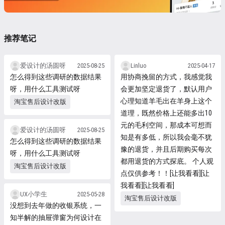
服务管理、业务运营、中
台管理、客户 6 大类用
户...
推荐笔记
爱设计的汤圆呀
2025-08-25
Linluo
2025-04-17
怎么得到这些调研的数据结果
用协商挽留的方式，我感觉我
呀，用什么工具测试呀
会更加坚定退货了，默认用户
心理知道羊毛出在羊身上这个
淘宝售后设计改版
道理，既然价格上还能多出10
元的毛利空间，那成本可想而
爱设计的汤圆呀
2025-08-25
知是有多低，所以我会毫不犹
怎么得到这些调研的数据结果
豫的退货，并且后期购买每次
呀，用什么工具测试呀
都用退货的方式探底。 个人观
淘宝售后设计改版
点仅供参考！！[让我看看][让
我看看][让我看看]
UX小学生
2025-05-28
淘宝售后设计改版
没想到去年做的收银系统，一
知半解的抽屉弹窗为何设计在