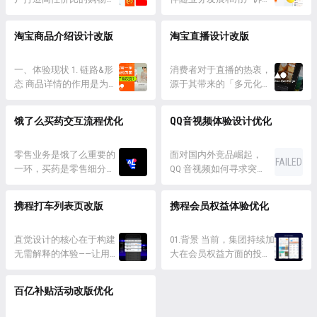
逆向交易流程 而在这个用
验阵地，伴随发展过程，
会场是通过模块搭建的方
愈发丰富，购买过程承载
户容易血压升高的场景
我们需要解决逐渐多样的
式来实现的，模块会在不
了越来越多的内容，包括
淘宝商品介绍设计改版
淘宝直播设计改版
里，淘宝的售后产品却因
运营内容手段，让用户选
同活动中反复使用；随着
物流售后以及工具本身
业务的发展逐渐显露出复
购体验简单明了，所以围
时间的推移，我们的用户
等。在逐年累积的过程中
杂的迹象：信息元素较
绕以“品”为核心+价差直给
一、体验现状 1. 链路&形
群体在发生变化，用户的
购买路径开始变得繁复。
消费者对于直播的热衷，
多、交互链路复...
的设计思考，对秒杀频道
态 商品详情的作用是为用
设备不断升级...
和我们在商场里买东西带
源于其带来的「多元化内
持续进行体验优化，形
户提供商品信息，并匹配
去收银台付款的简单流程
容」和「沉浸式体验」。
成“快看、速买”的购物体
购买功能与服务。它既是
不同，淘宝的购买过程往
借此我们从用户动线的四
饿了么买药交互流程优化
QQ音视频体验设计优化
验。 一、秒杀价格力，体
商品的“信息载体”，也是
往伴随着许多主要流程和
个时间阶段： 0 秒前 – 引
验标准建立 淘宝秒杀价格
导购策略的“表达形式”。
分支环节，体感上并不简
导发现直播 0-3 秒 – 吸引
直降，不需凑单领券。前
2. 商品运营 具体来看，详
零售业务是饿了么重要的
单。然而“买”就一个字，
用户停留 3 秒后 – 提升互
面对国内外竞品崛起，
FAILED
台导购...
情是所有商品信息的组合
一环，买药是零售细分行
为什么要确...
动购买 边看边逛 – 顺畅的
QQ 音视频如何寻求突
列表，不同需求场景下，
业之一。因为药的需求与
流转和回访 分享下在兼顾
破，制定对用户有价值的
用户关注点是交织的。并
餐饮完全不同，我们做了
传统货架型消费习惯的...
策略，赢得数据增长和用
携程打车列表页改版
携程会员权益体验优化
且在多年的迭代过程中，
很多导购动线的优化和实
户口碑。 现状分析 要突
分人群、品类的导购策略
验。今天跟大家分享我们
破用户增长停滞的困境，
愈加细分...
的优化思路，以及多种导
直觉设计的核心在于构建
需从全局角度思考，对问
01.背景 当前，集团持续加
购框架、不同决策动线的
无需解释的体验——让用户
题所处的系统进行分析与
大在会员权益方面的投
转化效果，希望能给大家
的本能感知引领决策 。作
洞察，找出拓展应用场景
入，旨在通过更具价值的
一些启发~ 一、行业特点
为体验设计师的我们又应
的机会点，提供技术或价
权益体系提升用户体验。
百亿补贴活动改版优化
为了让大家快速切换到医
该如何将用户无意识的经
值创新的功能与服务。 1.
优质的会员服务不仅能增
药行业视角，我们从买药
验转化为可见之物呢？ 我
SWOT 分析 首先，针对 QQ
强用户粘性和忠诚度，更