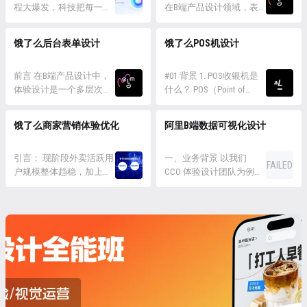
着京东云...
功能未必等同最佳的体
程大爆发，科技把每一张
验”。以“造鞋”为例子，产
在B端产品设计领域，表
验，过多操作挤在同一任
有形的办公桌移到了云
品经理做了市场调研，决
格是极为常见的元素，于
务中，可能会让用户感到
端，用户沉浸在数字构建
定要生产儿童运动鞋，设
数据管理层面有着至关重
饿了么后台表单设计
饿了么POS机设计
不知所措，难以上手。因
的世界中。腾讯文档作为
计师负责设计“适合 4-11
要的地位。它宛如一座稳
此设计师应尽可能帮助用
先进的生产力工具，产品
岁的儿童在城市公园玩
固的数据桥梁，能高效且
户简化任务，避免用户因
生态越来越多元丰富，多
前言 在B端产品设计中，
闹”的鞋子应...
清晰地展示海量数据，为
#01 背景 1. POS收银机是
为界面复杂...
品类多终端的复杂环境展
体验设计是一个多层次的
用户对比、分析和执行复
什么？ POS（Point of
现在我们面前，开始真正
体系，这个体系从交互层
杂操作提供便利。尽管表
Sale）是指在餐厅、商
的朝复杂庞大的大规模设
的直观感受到产品流程层
格看似通用且基础，却是
场、超市、酒店等消费场
饿了么商家营销体验优化
阿里B端数据可视化设计
计迈进。我们希望能以更
的效率、功能架构层的可
保障数据准确、高效管理
所中，用于结算和支付的
加专业、高效的设计姿态
用性、直至底层架构的通
以及实现用户与系统顺畅
一种设备。传统意义上或
迎接腾讯文档的未来挑
用性。 整个体系中，表单
引言： 现阶段外卖活跃用
交互的关键所在。 然而，
我们印象中的POS机可能
一、业务背景 以我们
FAILED
战。 色彩是体现品...
设计尤显重要，它不仅超
户规模整体趋稳，加上线
设计 B ...
是刷卡机或集成式收银
CCO 体验设计团队为例，
越了单纯的页面交互和视
上获取用户成本的增加，
机，但随着餐饮行业数字
主要服务阿里体系的消费
觉美感，更是构筑高效用
外卖行业从流量红利向数
化的深入，POS机也在不
者、商家、经济体等业务
户体验的关键。作为连接
字化红利逐渐偏移，”数字
断变化，功能上不仅可以
领域。随着业务不断扩
用户和系统数据的重要桥
化经营”已然成为竞争的新
结账收银，还可以点餐叫
大、用户角色多、体验复
梁，表单承担着关键的数
维度。在这过程中外卖B
号，系统...
杂、设计师人力有限、定
据采集职责...
端营销也逐渐要从”工具化
制化需求不断增加，设计
阶段”快速向”信息化阶段
面临严峻挑战。 业务多：
——算法...
30 多个产品应用 角色多：
覆盖消费者、客服小二、