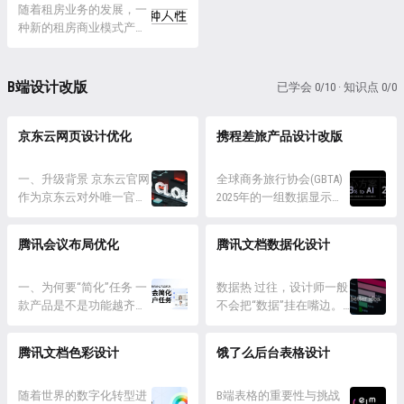
和餐饮的区别对比入手，
会结合携程接送机列表页
随着租房业务的发展，一
音视频所处行业的竞...
能有效提高权益使用率和
归纳医药行...
的一次改版与大家分享，
种新的租房商业模式产生
订单转化率。此次会员体
在面对供应商服务同质化
——百亿补贴，大家对这名
验升级，正是希望通过优
困境，我们将主体从服务
字应该不陌生了，各大电
化权益设计和服务体验，
商转向车型本身后，如何
商平台都在做类似补贴的
实现用户价值与平台效益
B端设计改版
已学会 0/10 · 知识点 0/0
构建符合用户直觉认知的
活动，但房产平台和电商
的双赢，最终形成”投入-
3D车型矩阵。而基于全新
平台不同，房源都是唯一
体验提升-效益增长...
的车型...
性的，租出去一套就少一
京东云网页设计优化
携程差旅产品设计改版
套，而且不可能无限的生
产出一样的房源，这种新
一、升级背景 京东云官网
全球商务旅行协会(GBTA)
模式对设计提出了挑战，
作为京东云对外唯一官方
2025年的一组数据显示，
如何才能提升转化率呢？
门户，并承载整个云业务
亚太 78% 员工愿意把预订
无论是什么模式最终服务
售前及售中的核心渠道，
权交给 AI，他们受够了
的都是用户...
腾讯会议布局优化
腾讯文档数据化设计
是用户接触京东云的首要
“选酒店怕超预算、怕填审
渠道； 京东云作为京东科
批不合规” 等一系列的反
技集团统一的技术服务品
一、为何要“简化”任务 一
复拉扯，希望能有一个
数据热 过往，设计师一般
牌，线上页面风格元素在
款产品是不是功能越齐全
“省心的方案”来协助他们
不会把“数据”挂在嘴边。
快速更迭互联网背景下较
多样就意味着越好的产品
完成差旅出行 。 而我们
我们提倡“以用户为中心，
落后，所以本次视觉设计
体验呢？ 对于专家用户来
始终带着 “用户视角” 来思
打磨极致用户体验”，较少
腾讯文档色彩设计
饿了么后台表格设计
重要使命之一是探索前沿
说，当然是功能越全面越
考这件事情，如何利用AI
考虑成本和商业效益。 通
的设计趋势，对京东云品
能满足自己的需求，但对
来悄悄化解差旅中磨...
俗来说，就是产品经理负
牌风格进行全新升级； 随
于新手用户来说，全面的
随着世界的数字化转型进
责“生意”，设计师负责“体
B端表格的重要性与挑战