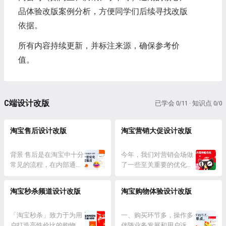
品体验改版案例分析，方便同学们后续寻找改版
依据。
所有内容持续更新，并标注来源，确保参考价
值。
C端设计改版
已学会 0/11 · 知识点 0/0
淘宝售后设计改版
淘宝营销大促设计改版
背景 售后是在淘宝中十分
今年，我们对营销会场做
常见的流程，在内部通常
了一些至关重要的优化，
称售后为「逆向交易」。
分收敛、统一、提效三个
如果把正向交易比作热恋
阶段逐步实现，解决了诸
淘宝秒杀频道设计改版
淘宝购物体验设计改版
期的甜蜜约会，那么逆向
多历史问题的同时也融入
交易就像是处理分手后的
了我们对于会场新的思
财产分割流程长、节点
「淘宝秒杀」致力于为用
考。 会场设计优化的三个
一、购买环节多，操作多
多、线上线下反复拉扯。
户打造高性价比的购物体
阶段 一、收敛删繁就简
伴随业务发展和用户诉求