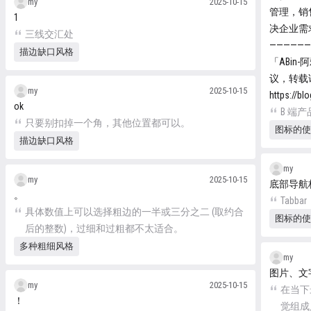
my
2025-10-15
管理，销
1
决企业需
三线交汇处
—————
描边缺口风格
「ABin-
议，转载
my
2025-10-15
https://bl
ok
B 端
只要别扣掉一个角，其他位置都可以。
图标的使
描边缺口风格
my
my
2025-10-15
底部导航
。
Tabbar
具体数值上可以选择粗边的一半或三分之二 (取约合
图标的使
后的整数)，过细和过粗都不太适合。
多种粗细风格
my
图片、文
my
2025-10-15
在当下
！
觉组成