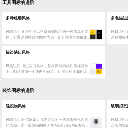
图标类型——几何背景，即在一个应用了渐变色的背
过程。如
工具图标的进阶
景上帖了一个线性或面性的图标。 这类图标的绘制
LOGO 
方法需要分成两个部分来说——背景...
到启动图标
多种粗细风格
多色描边
风格说明 多种粗细风格是基础线性的一种简单的变
风格说明
体，它通过调整线性图标内部一部分秒变的粗细来
是在图标
增加描边的层次感，从而让图标不会显得那么无
而前者则
聊。 设计要点 多粗细图标最关键的就是要挑选更改
远比粗细
描边缺口风格
粗细的那条线，但每个图标的个体情况有差异，就
图标变体。
无法一概而论，大致上可以有两种选择。 内部线段
相同的是
在大多数基础线性图标中，都存...
风格说明 描边缺口风格，是在原有的线性图标基础
部的独立结
上，刻意增加一个或两个缺口，让图形处于非闭合
的状态，从而让图标的样式不那么呆板，更具个
性。 设计要点 缺口的位置 对于外轮廓为矩形、圆形
等规则图形的图标来说，因为这些图形的对称性，
装饰图标的进阶
缺口位置的选择并没有什么讲究，只要别扣掉一个
角，其他位置都可以。 对于大多...
轻拟物风格
玻璃拟态
风格说明 轻拟物是近几年兴起的一股复拟物化的古
风格说明
的风潮，这一股隐隐的风潮在 MacOS Big Sur 发布时
众所周知