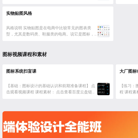
被摆上了台前。轻拟物风格介于拟物和扁平之间，
受 App
仅采取拟物中能够塑造立体感的高光和阴影部分，
近几年鲜
实物贴图风格
舍弃细节的结构和纹理，所以可以明显感觉到轻拟
感、简洁
物没有拟物图标这么繁复复杂，观感上却有很强的
独特的图
立体感。 所以轻...
风格说明 实物贴图是在电商中比较常见的图表类
呢？简而言
型，尤其是数码类、鞋服类的电商。说它是图标，
其实本质上也只是用「图片」来代行了图标的功
能，所以此类图标是一种极致实用主义的图标。 设
计要点 这类设计看起来很简单，只要画出一个几何
图标视频课程和素材
的背景，并建立蒙版将实物图置入进去即可，但还
是有不少新手会犯的错误，下面我们主...
图标系统扫盲课
大厂图标
【基础：图标设计的基础认识和前期准备课程】 点
【练习：
击观看视频课程 课程素材： 点击查看百度云盘链
程 课程
接，提取码：mmtu C端体验设计全能班变强招生
mmtu 
中，点击查看课程介绍
程介绍