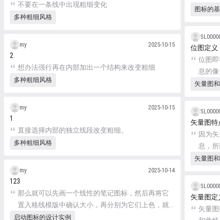
不要在一条线中出现粗细变化
标。
图标的基
多种粗细风格
SL0000
my
2025-10-15
位图定义
2
位图即
想办法强行再在内部加出一个结构来改变粗细
息的像
多种粗细风格
矢量图和
my
2025-10-15
SL0000
1
矢量图特
直接选择内部的独立线段改变粗细。
因为矢
多种粗细风格
息，所
大多少
矢量图和
my
2025-10-14
123
SL0000
那么就可以先画一个线性的笔记图标，然后再将它
矢量图定
置入格线模版中确认大小，再分别为它们上色，就
矢量图
可以完成设计了。
启动图标的设计实例