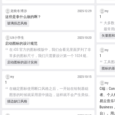
龙映冬博涉
2025-12-29
my
这些是拿什么做的啊？
1
大多数
玻璃拟态风格
最常用
矢量图和
UX小学生
2025-10-20
启动图标的设计规范
在 iOS 官方的图标模版中，我们会看见里面罗列了非
my
常多的图标尺寸，我们只需要设计第一个 1024 规格
1
的，将这个图标置入到 PS 的智能对象，或者 Sketch
工具图
启动图标的设计实例
的 Symbol 中，就可以一次性生成所有尺寸，不需要
图标的基
我们自己手动调整各种规格的图标输出。
my
2025-10-15
1
my
在确定图标使用断口风格之后，一开始在绘制基础
C端：Co
图形的时候就采用居中描边，这样就不会产生类似
者、个人
的问题。删完锚点之后，再把端点改为圆角端点便
易云音乐等。 B端：B端，代表企业
描边缺口风格
完成了。
Busin
台）。用