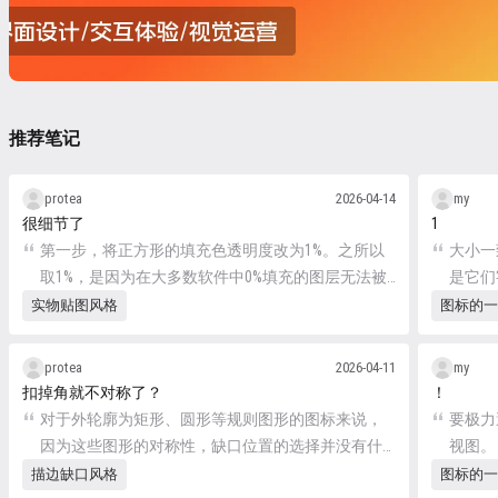
推荐笔记
protea
2026-04-14
my
很细节了
1
第一步，将正方形的填充色透明度改为1%。之所以
大小一
取1%，是因为在大多数软件中0%填充的图层无法被
是它们
选中，为了方便对齐之类的操作习惯于给1%的填
实物贴图风格
图标的一
充。
protea
2026-04-11
my
扣掉角就不对称了？
！
对于外轮廓为矩形、圆形等规则图形的图标来说，
要极力
因为这些图形的对称性，缺口位置的选择并没有什
视图。
么讲究，只要别扣掉一个角，其他位置都可以。
描边缺口风格
图标的一