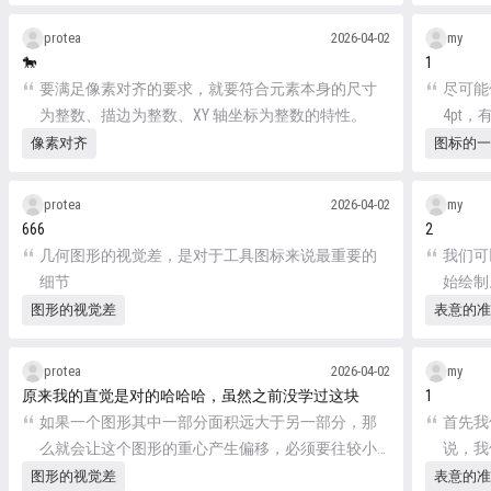
protea
2026-04-02
my
🐎
1
要满足像素对齐的要求，就要符合元素本身的尺寸
尽可能
为整数、描边为整数、XY 轴坐标为整数的特性。
4pt，
像素对齐
图标的一
protea
2026-04-02
my
666
2
几何图形的视觉差，是对于工具图标来说最重要的
我们可
细节
始绘制
图形的视觉差
表意的准
protea
2026-04-02
my
原来我的直觉是对的哈哈哈，虽然之前没学过这块
1
如果一个图形其中一部分面积远大于另一部分，那
首先我
么就会让这个图形的重心产生偏移，必须要往较小
说，我
的部分的方向移动才能产生平衡。
抽象信
图形的视觉差
表意的准