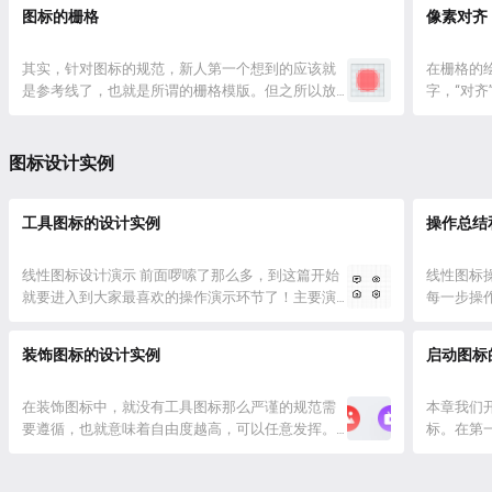
感，完全不像处于同一套设计体系之下，这就是缺
个核心的
图标的栅格
像素对齐
乏一致性的表现。这也是新手在设计一整套图标最
大？ 可
大的难点，要让所有图标保持视觉细节上的一致。
难的，通
下面对工具图标要保持视觉一致性有哪...
其实，针对图标的规范，新人第一个想到的应该就
长宽设置成
在栅格的
是参考线了，也就是所谓的栅格模版。但之所以放
字，“对齐
第二个，是因为工具图标的栅格规范，是根据几何
容。关于显
的视觉差特性衍生出来的，而不像后面会提到的应
可能有的
用图标由官方提供出来。 我们先简单看看，常见的
的内容即
图标设计实例
工具图标栅格是什么样的。 里面包含了正方形、长
单位，一
方形、圆形对不对，那我们把它们分...
GBA、FC 
工具图标的设计实例
操作总结
线性图标设计演示 前面啰嗦了那么多，到这篇开始
线性图标
就要进入到大家最喜欢的操作演示环节了！主要演
每一步操
示的是线性风格的设计，包含 8 个图标的绘制，如
已经有了
下图所示。 线性图标是所有图标中最基础的设计形
多小细节
装饰图标的设计实例
启动图标
式，也是最入门和最简单的。在我们设计后续的其
举一些具
它风格图标前，首先要通过线性图标的练习来打下
作过程的
坚实的基础！ 什么是图标的基...
在装饰图标中，就没有工具图标那么严谨的规范需
了，为了便
本章我们
要遵循，也就意味着自由度越高，可以任意发挥。
标。在第
显然，想要通过一篇文章掌握所有的装饰图标视觉
识，想要
设计方法，并不现实，这里只先解释最常见的装饰
始学习，