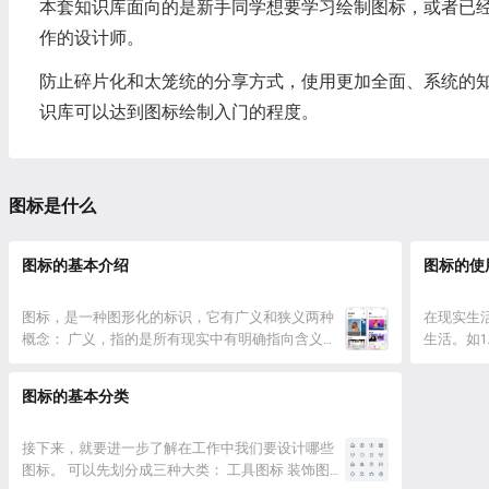
本套知识库面向的是新手同学想要学习绘制图标，或者已
作的设计师。
防止碎片化和太笼统的分享方式，使用更加全面、系统的
识库可以达到图标绘制入门的程度。
图标是什么
图标的基本介绍
图标的使
图标，是一种图形化的标识，它有广义和狭义两种
在现实生
概念： 广义，指的是所有现实中有明确指向含义的
生活。如1
图形符号； 狭义。指的是在计算机设备界面中的图
语言来抽
形符号，有非常大的覆盖范围。 对于 UI 设计师而
大量需要
图标的基本分类
言，我们主要针对的就是狭义的概念，它是 UI 界面
指称。 
视觉组成的关键元素之一。 在当下最常见的扁平化
一个相对
设计风格中，界面的...
接下来，就要进一步了解在工作中我们要设计哪些
要人们在社
图标。 可以先划分成三种大类： 工具图标 装饰图标