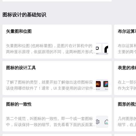
启动图标 下面，我们将为对它们分别进行介绍，方
便读者在开始学习具体设计前，对 UI 设计图标有更
全面的认识。 工具图标 首先，我们要说的是工具图
图标设计的基础知识
标。这是我们在日常讨论中提及最频繁的图标类
型，即应用内有明确...
矢量图和位图
布尔运算
矢量图和位图 (也称标量图)，是图片在计算机中的
布尔运算
两种显示原理，依据原理的不同，这两种图片形式
主要的两
也会有各自不同的性质。 矢量图 Vector 矢量图指的
笔完成轮
是由一连串向量点 (带有方向信息的点) 和曲线所形
工具。 
图标的设计工具
表意的准
成的图像，计算机在获得一些点的位置、方向、曲
特定的，
率、曲线的描边和填充各项数据之后，可以自动计
集、相减
算得出一副图像...
了解了图标的类型，就要开始了解做出这些图标应
解，但看一
在上一部
该使用哪些软件了！通常，UI 主要使用的设计软件
作为文字
包含 PS、AI、Sketch、XD 四款，理论上，它们都包
个放大镜
含了图标绘制的功能，如果我直接告诉大家去精通
锁，我们
图标的一致性
图形的视
这 4 款软件那么画图标就一点难度都没有了，这是
每一个指
非常不负责任的，所以为了对新人更友好一点（如
表达的寓
果已经全部精...
第二个规范，叫图标的一致性。即一个或一套图标
它只会传递
几何图形
中，应该保持一致的细节。首先看看下面的反面案
细节，在
例。 在上面的案例中，不同图标间有很大的割裂
面基础理