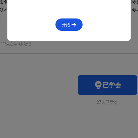
还有个特殊的类型全圆圆角，通常应用在按钮、标签、输入框等
以不能定义固定数值。这类圆角的应用是控件设计的一部分，要
。
开始
3307人在学
·
3条笔记
已学会
27人已学会