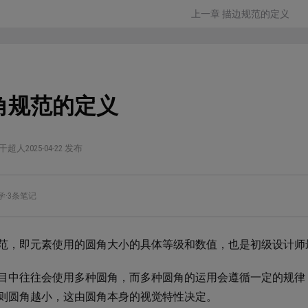
上一章 描边规范的定义
角规范的定义
干超人
2025-04-22 发布
学
·
3条笔记
范，即元素使用的圆角大小的具体等级和数值，也是初级设计师
目中往往会使用多种圆角，而多种圆角的运用会遵循一定的规律
则圆角越小，这由圆角本身的视觉特性决定。