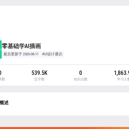
零基础学AI插画
最后更新于 2026-06-11
#UI设计通识
0
539.5K
0
1,863.
章数
总字数
知识点数
学习人
概述