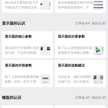
一块屏幕后面集成一个小
Mini主机主要指的是小于
不想自己做功课和组装，
笔记本电脑是目前PC市场
机箱，或者是笔记本规格
ITX机箱尺寸的微型主机，
又对性能有要求图省事的
竞争最激烈的部分，不仅
的硬件，上限低，不适合
体积非常小巧，节省空间
同学。 成品主机包含两
品牌多，系列也多，产品
作为生产力的设备。并且
且便携，但通常性同比较
种，品牌机和第三方组装
更多，不像Mac笔记本只
这种集成对后续的升级会
差，且只有集显或极致阉
机，品牌机是由正规品牌
有那几个型号能选，所以
显示器的认识
已学会 0/4 · 知识点 0/2
造成很大的障碍，如果硬
割版的小型独立显卡，适
组装贴牌或定制生产的整
很容易形成选择困难症。
件无法升级，那么这个显
合不需要考虑AI、3D制作
机设备，而第三方组装机
所以下面提供一个对应的
示...
的轻量使用场景，以及对
显示器的核心参数
则是...
选择思路，可以更好的选
显示器的次要参数
节省空间有极大要求且经
出自己想要的设备。 步骤
常搬家的用户。 Mini主机
1 – 确认价格预算： 因为
显示器对于互联网行业的
除了以上这些挑选显示器
的集成性和做工要求较
笔记本的价格跨度非常
设计师、产品来说既重要
最需要关注的核心参数之
高，所以也建议以主流品
大，主流的设备从4000-
又不重要，重要的是更大
外，显示器还有一些非核
牌为准。其中最有代...
30000...
的显示区域可以带来更高
心的——特指对 UI设计师
显示器的外部参数
显示器的选购建议
的工作效率，不重要的是
的工况来说——非核心、非
显示效果除了让我们自己
必要关注的参数。 色彩参
看着舒服外，不会影响最
除了上面说到的数项面板
数 有些人可能会觉得设计
总结起来，面向互联网行
终的产出质量（和平面设
参数，还有一些关于显示
师怎么可能不关注色彩？
业做产品、设计的显示器
计不同）。 显示器市场发
器外部的参数值得注意。
我要说是的，UI 设计师的
生产力需求包括： 尺寸不
展到品牌众多，产品种类
外部参数 视频接口 视频
确不用过度关注显示器的
小于27 分辨率不低于
丰富，要先了解显示器相
传输接口，与电脑、主
色彩，色彩只要达到一定
2K(16:9) / 3K (21:9) 刷新率
键盘的认识
已学会 0/3 · 知识点 0/2
关的规格参数，才能根据
机、显卡的视频传输接口
的基础线，就可以工作使
能达到120最好没有也影响
实际的工作场景做出合理
相辅相成，一般有 HDMI、
用。我并非说色彩不重
不大 使用笔记本的最好带