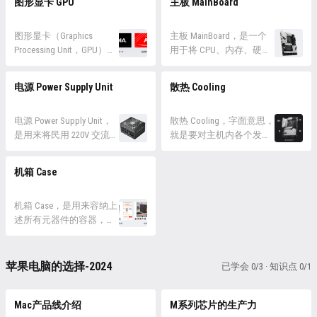
图形显卡 GPU
主板 MainBoard
机内的那些“看不见”的硬
成系统、软件、文件的数
中的指令。 CPU 的性能
理，是将数据从硬盘中提
件。虽然笔记本电脑等设
据，都需要经过硬盘的保
越...
取出来保存，让 CPU 可以
备集成了显示器，但我们
存，才能被长期、反复地
图形显卡（Graphics
更高效的加载和输出数
主板 MainBoard，是一个
这里主要讨论的就...
使用。 硬盘的核心参数是
Processing Unit，GPU）是
据。我们在设备中打开和
用于将 CPU、内存、硬
容量，容量越大可以存储
用于处理图形、图像相关
运行的一切文件、应用程
盘、显卡这些独立硬件整
的内容也就越大。而表示
任务的专用处理器，包括
序实际上都是保存在内存
合起来并实现正常运转的
电源 Power Supply Unit
散热 Cooling
容量需要使用对应的单
图像渲染、图形加速、三
中加载出来的，而不是从
电路板，是让不同硬件发
位，常用的从小到大依次
维模型处理、视频解码等
硬盘。 理论上 CPU 也可
挥作用的基础平台。 主板
为： B，Byte...
目标。 最早期的电脑是没
电源 Power Supply Unit，
以直接从硬盘中读取...
的主要特征包含内部和外
散热 Cooling，字面意思，
有图形显卡的，图像的处
是用来将民用 220V 交流电
部的硬件接口，内部的硬
就是要对主机内各个发热
理同样由 CPU 来完成。但
转换为机箱中各种设备所
件接口是被包裹在机箱内
量巨大的元器件、以及机
随着图形界面的发展，设
需电力工况的设备，它为
的硬件插槽，如 CPU 内
箱进行主动或被动的热量
机箱 Case
备中所需呈现的图像越来
机箱中所有设备供电。 在
存、Sata、M.2、PCI-E、电
溢散，CPU、GPU 都是发
越复杂，越来越多样化，
电脑机箱中，电源通常是
源等，需要打开机箱并断
热量巨大的元器件，其核
对...
一个安装在机箱底部的小
机箱 Case，是用来容纳上
电后...
心温度高者可达90°C，如
盒子，上面接有各种线缆
述所有元器件的容器，前
果不进行持续的散热可能
向主板、CPU、GPU、额
面板还可能包含了若干按
会烧毁芯片核心。 在机箱
外的硬盘进行供电。 电源
钮 (开机、重启等) 和 USB
内，散热可以分成四个部
主要关注以下几个属性：
插口。 机箱有非常多种类
分： CPU 散热：CPU 散热
苹果电脑的选择-2024
已学会 0/3 · 知识点 0/1
额定功率：购买电源时...
和样式，设计者的侧重和
需要单独购买，专门为
思路也各不相同，但总的
CPU...
说来，重点只需要关注以
Mac产品线介绍
M系列芯片的生产力