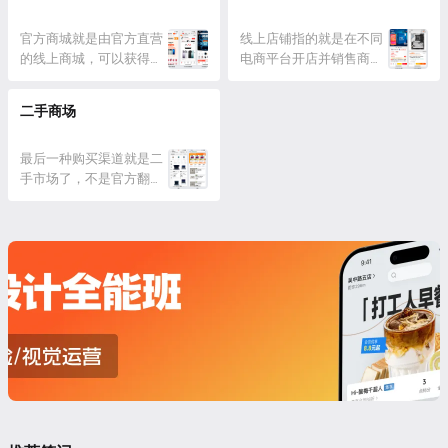
后的购买渠道上陷入犹豫，所以
花八门的店铺，因为价格
本节就是解决这个最后的问题。
官方商城就是由官方直营
不透明漫天要价，以次充
线上店铺指的就是在不同
不管是作为产品经理还是设计
的线上商城，可以获得最
好或服务差劲，已经逐渐
电商平台开店并销售商品
师，都需要长期和各类数码产品
可靠稳定的线上服务和售
被市场淘汰，沦为网上人
的店铺，和品牌方没有太
打交道，不仅是作为生产力工具
后保障，包括类似小米、
人喊打的过时产物，是可
大的联系，不是深度合作
二手商场
完成自己的工作，还要...
华为、苹果等由品牌官网
以直接忽略的渠道。 而品
的经销商也不是有授权的
进入的自建商城，也有在
牌店也并不都是正规、靠
代理。 这类店铺的种类就
不同电商平台中接入的官
最后一种购买渠道就是二
谱的代名词，虽然很多店
非常多，主要分布在淘宝
方店铺。 其中，大型电商
手市场了，不是官方翻新
铺上面会...
（不是天猫）、京东、拼
平台如京东、拼多多、天
或拆机仅激活的设备，而
多多上，既有只专注一个
猫超市、苏宁、网易严
是被正式使用过一段时间
品牌的，也有什么品牌都
选、小米有品等，会有自
后再转卖的设备，包含三
卖但专注特定产品品类
己的自营商品，即官方平
种渠道。 第一种是官方二
的。 单看店铺资质的话，
台自己采购销售和负责服
手，包括硬件品牌自己的
这些店铺没有任何考虑的
务售后的商品，...
二手购买渠道（翻新），
必要，但它们...
或是类似拍拍、转转这类
大型、正规的二手平台，
产品是官方自己收购并检
修后上架，有对应的正
品、质量保证，且有相关
的售后保修服务...