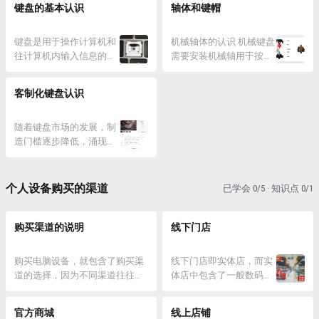
的选择。 显...
DP 和 Type-C 三种。
键盘的基本认识
要...
Type-C传输接口，支持 PD
轴体和键帽
HDMI：High Definition
快充 其它属性则是预算越
Multimedia Interface，最常
高参数越好，但要注意的
键盘是用于操作计算机和
机械轴体的认识 机械键盘
见的视频音频传输接...
是，显示器不是主机硬
往计算机内输入信息的外
需要安装机械轴用于按键
件，提升的显...
置设备，顺手的键盘会影
的触发，机械轴是由机械
响我们操作计算机的体验
原理实现的轴体结构，由
客制化键盘认识
和效率，也是影响我们生
轴芯、上盖、触点片、弹
产力的重要设备之一。 本
簧、底座组成。比如下图
节就要来理解这个常见但
随着键盘市场的发展，制
是 Cherry 轴的演示图例。
不简单的硬件。 键盘的类
造门槛逐步降低，涌现出
Cherry 是一家德国电脑周
型 首先键盘根据按键触发
了越来越多的键盘生产厂
边生产产生，他是过去机
的模式分成三个大类，薄
商和品牌，提供了新的购
械轴领域的巨头和风向
膜键盘、机械键盘、电容
买形式。 传统的键盘是厂
标，奠定了机械轴发展的
个人设备购买的渠道
已学会 0/5 · 知识点 0/1
键盘。 薄膜键盘，就是在
商设计完并组装好上市销
基本框架和标准，大家耳
按键下方覆盖一层橡胶薄
售，而现在涌现了越来越
熟能详的红轴、茶...
膜，可...
多的中小团队使用了类似
购买渠道的说明
线下门店
众筹的方法来生产和销售
产品，允许买家进行更多
购买电脑设备，就包含了购买渠
线下门店即实体店，而实
样化的选择和定制，并提
道的选择，因为不同渠道往往具
体店中包含了一般数码产
供部件让买家自己组装。
备了不同的价格、优惠力度、服
品店和品牌店两种。 一般
前者叫量产键盘，后者叫
务售后，没有经验的同学容易在
数码产品店就是每个城市
客制化键盘...
官方商城
线上店铺
选定了购买设备后，依旧会在最
都有的“电脑城”里那些五