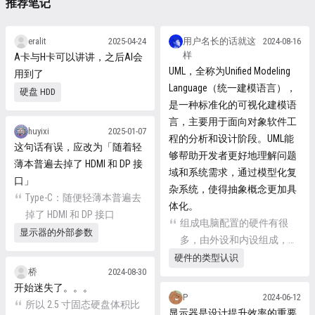
推荐笔记
eralit
2025-04-24
用户名长的话就这
2024-08-16
样
A卡与H卡可以讲讲，之后AI会
UML，全称为Unified Modeling
用到了
Language（统一建模语言），
硬盘 HDD
是一种标准化的可视化建模语
言，主要用于面向对象软件工
huyixi
2025-01-07
程的分析和设计阶段。UML能
这句话有误，应改为「随着轻
够帮助开发者更好地理解问题
薄本普遍去掉了 HDMI 和 DP 接
域和系统需求，通过模型化复
口」
杂系统，使得抽象概念更加具
Type-C：随便轻薄本普遍去
体化。
掉了 HDMI 和 DP 接口
组成电脑配置的硬件有很
显示器的外部参数
多，由外设和内设组成，外
设即显示器、键鼠、音响
硬件的类型认识
桥
2024-08-30
等，内设则是主机内的那
开始迷失了。。。
些“看不见”的硬件。虽然笔
P
2024-06-12
所以 2.5 寸固态硬盘体积比
记本电脑等设备集成了显示
显示器是设计提升效率的重要