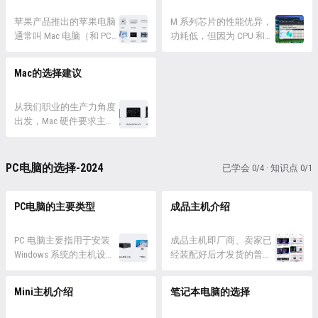
下几个属性： 尺寸：机箱
的尺寸是影响主板、电源
苹果产品推出的苹果电脑
M 系列芯片的性能优异，
个显卡尺寸的关键因素，
通常叫 Mac 电脑（和 PC
功耗低，但因为 CPU 和
所有其他大体型设备的尺
对应），搭载苹果自研的
GPU 都是自研的，所以并
寸都需要考虑是...
MacOS 系统。苹果的电脑
不被所有生产力软件兼
Mac的选择建议
包含多个系列，适用于不
容。所以选择 Mac 电脑
同场景，分别为： Mac
前，要先了解自己所需的
Pro： 苹果的高端塔式主
从我们职业的生产力角度
生产力软件是否可以有效
机，适用于高强度的专业
出发，Mac 硬件要求主要
运行，否则配置再高也没
生产力场景 Mac Studio：
就集中在 CPU 上，能够发
有帮助。 下面提及的生产
苹果中高端桌面小型主
挥 GPU 性能的场景暂时还
力主要围绕互联网团队的
机，性能强大体积小巧
很少，所以 CPU和内存是
工作内容展开，包括文档
PC电脑的选择-2024
已学会 0/4 · 知识点 0/1
Mac Mini：苹果...
选择的核心要点。 CPU 达
表格、平面设计、界面设
到 M2 以上的性能
计、三维制作、音视频...
（Geekbench总分）即可，
PC电脑的主要类型
成品主机介绍
内存不低于 16G，所以 M1
芯片可以忽略，重点提升
PC 电脑主要指用于安装
成品主机即厂商、卖家已
GPU 性能面向音视频生产
Windows 系统的主机设
经装配好后才发货的普通
力环境的...
备，购买的选项包含多个
电脑主机（包括ITX、M-
方向，分别是： 在这些选
ATX、ATX主机），用户收
Mini主机介绍
笔记本电脑的选择
项中，优先排除一体机，
到后直接插上电源和其它
因为一体机的做法就是在
外设就能使用，适合完全