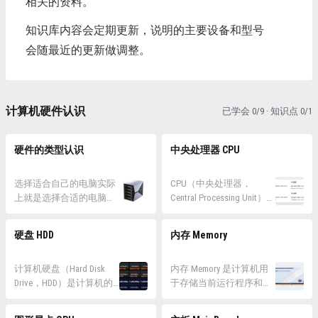
相关的资料。
知识库内容会定期更新，说明的主要设备和型号
会随最近的更新做调整。
计算机硬件认识
已学会 0/9 · 知识点 0/1
硬件的类型认识
中央处理器 CPU
选择适合自己的电脑实际
CPU（中央处理器，
上就是选择合适的电脑硬
Central Processing Unit）通
件配置，而硬件配置包含
常被称为计算机的”大
了不同硬件和对应的参
脑”。它是负责执行指令集
硬盘 HDD
内存 Memory
数，这是任何一个互联网
合的硬件部分，用于处理
人都应该掌握的基础常
和执行计算机程序中的各
识。 组成电脑配置的硬件
计算机硬盘（Hard Disk
种操作。CPU 的主要功能
内存 Memory 是计算机用
有很多，由外设和内设组
Drive，HDD）是计算机的
包括算术运算、逻辑运
于存储当前运行程序和正
成，外设即显示器、键
主要存储设备，用于保存
算、控制输入输出设备以
在使用的数据的临时性存
鼠、音响等，内设则是主
和检索长期数据。包括组
及管理和执行存储在内存
储设备。它的主要运行原