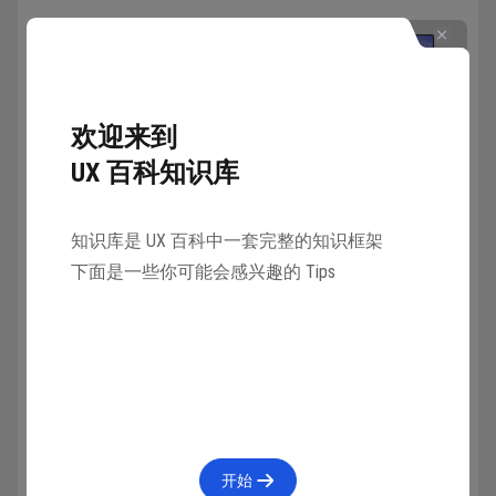
欢迎来到
UX 百科知识库
知识库是 UX 百科中一套完整的知识框架
下面是一些你可能会感兴趣的 Tips
虽然屏幕大小尺寸有差异，但16 寸屏幕依旧难以满足
工作所需的画布尺寸要求（不低于逻辑分辨率
1080P），建议外接显示器使用。
以下是笔记本可的选择范围表格明细：
开始