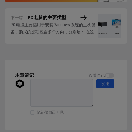
PC电脑的主要类型
下一篇
PC 电脑主要指用于安装 Windows 系统的主机设
备，购买的选项包含多个方向，分别是： 在这
些选项中，优先排除一体机，因为一体机的做法
就是在一块屏幕后面集成一个小机箱，或者是笔
记本规格的硬件，上限低，不适合作为生产力的
设备。并且这种集成对后续的升级会造成很大的
障碍，如果硬件无法升级，那么这个显示...
本章笔记
仅看自己
发送
笔记仅自己可见