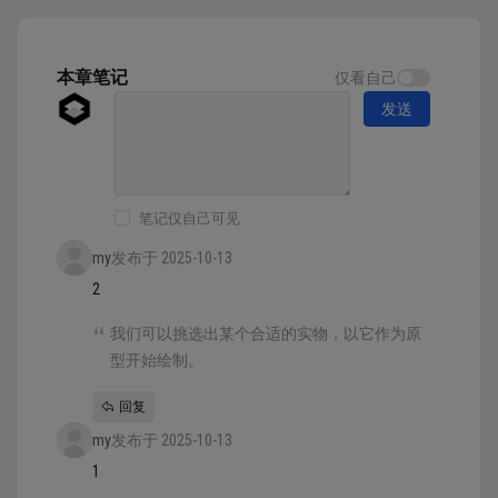
整套图标最大的难点，要让所有图标保持视觉细
节上的一致。 下面对工具图标要保持视觉一致
性有哪...
本章笔记
仅看自己
发送
笔记仅自己可见
my
发布于 2025-10-13
2
我们可以挑选出某个合适的实物，以它作为原
型开始绘制。
回复
my
发布于 2025-10-13
1