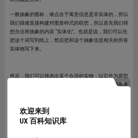
一般抽象的图标，难点在于寓意信息是非实体的，所以
我们很难直接构建对图形样式的联想，所以首先我们得
想办法将抽象的内容 “实体化”。也就是说，我们可以先
把这个词写到纸上，然后把和这个抽象信息相关的所有
实体物写下来。
然后，我们可以挑选出某个合适的实物，以它作为原型
开始绘制。如果对这些挑选出来的实物要以什么图形表
现还是没概念，那就可以借助网上的图标素材网站，比
如 iconfont、iconfinder 等，在搜索框中输入这些词语，
欢迎来到
通过别人的设计收获灵感。
UX 百科知识库
如果本身拥有比较好的手绘基础或是平面基础，也可以