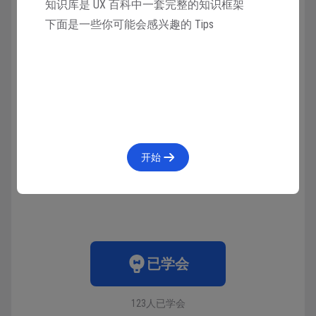
知识库是 UX 百科中一套完整的知识框架
直接通过对照片进行提炼的方式，设计出图形内容。
下面是一些你可能会感兴趣的 Tips
所以，在设计图标时符合表意准确的概念，需要设计师
不断收集图形，并提升对词汇联想的能力。很多图标图
形优秀的创意，就是在这些基础的积累之上逐渐形成
的，而不是一撮而就。
开始
收藏
4233人在学
·
11条笔记
已学会
123人已学会