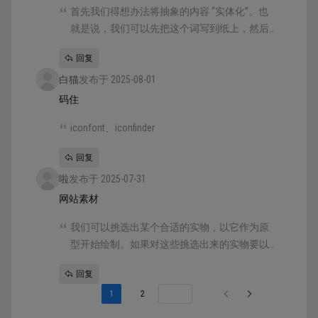
首先我们得想办法将抽象的内容 “实体化”。也
就是说，我们可以先把这个词写到纸上，然后
把和这个抽象信息相关的所有实体物写下来。
回复
白猫
发布于 2025-08-01
码住
iconfont、iconfinder
回复
啦
发布于 2025-07-31
网站素材
我们可以挑选出某个合适的实物，以它作为原
型开始绘制。如果对这些挑选出来的实物要以
什么图形表现还是没概念，那就可以借助网上
回复
的图标素材网站，比如 iconfont、iconfinder
1
2
等，在搜索框中输入这些词语，通过别人的设
计收获灵感。