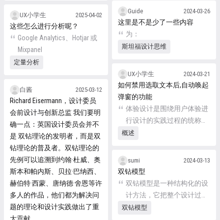
好地理解用户在不同阶段的
的受众。用户画像包含各种
Guide
2024-03-26
UX小学生
2025-04-02
体验和需求，从而更好地定
信息，包括用户的特征、需
这里是不是少了一些内容
这些怎么进行分析呢？
位问题和机会。
求、目标
为：
Google Analytics、Hotjar 或
斯坦福设计思维
Mixpanel
定量分析
UX小学生
2024-03-21
如何禁用选取文本后,自动唤起
白酱
2025-03-12
弹窗的功能
Richard Eisermann，设计委员
体验设计是围绕用户体验进
会前设计与创新总监 我们要明
行设计的实践过程的统称，
确一点：英国设计委员会并不
包含大量碎片化的实践操
概述
是 双钻理论的发明者，而是双
作，而不同项目、场景中所
钻理论的普及者。双钻理论的
需的实践要求是不同的，需
先例可以追溯到约翰·杜威、奥
sumi
2024-03-13
要我们自己做出判断和决
斯本和帕内斯、贝拉·巴纳西、
双钻模型
策。这些判断和决策除了自
赫伯特·西蒙、唐纳德·舍恩等许
双钻模型是一种结构化的设
身经验外，还需要由相关的
多人的作品，他们都为解决问
计方法，它把整个设计过程
专业理论、知识驱动。 而体
题的理论和设计实践做出了重
分为两个大的阶段： 钻石一
双钻模型
验设计作为综合型学科，包
大贡献。
——寻找正确的方向 钻石二