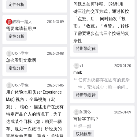
问题是如何转移。 B站利用一
定性分析
键三连的交互方式，通过长按
「点赞」后， 同时触发「投
酸梅干超人
2026-03-09
币」「收藏」「点赞」，转移
需要邀请新用户
了需要逐步点击三个按钮的复
定性分析
杂性
特斯勒定律
UX小学生
2026-03-08
怎么看到文章啊
v1
2025-01-20
定性分析
mark
任何系统都存在固有的复杂
UX小学生
2026-01-06
性，无法减少；唯一的问题
用户体验地图 (User Experience
是谁来处理它。
特斯勒定律
Map) 视角： 全局视角（宏
观）。 核心： 描述用户在没有
陈玥汐
2025-01-09
特定产品介入的情况下，为了
写错字了吗？
达成某个目标（如：购买一辆
经一部
车、规划一次旅行）所经历的
双钻模型
完整生命周期。 重点： 关注普