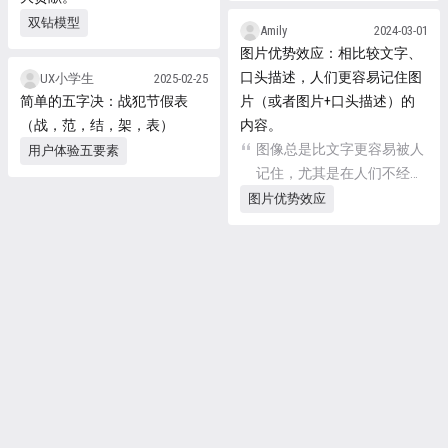
含的理论知识广度极大，且
——正确地设计执行 在这两
双钻模型
Amily
2024-03-01
相互的关联性并不强，比实
个钻石中，依据思维的趋势
图片优势效应：相比较文字、
践本身的碎片化属性更突
细分成四个关键阶段： 发现
口头描述，人们更容易记住图
UX小学生
2025-02-25
出，所以学习体验设计知识
期(发散)：初步研究、发现
简单的五字决：战犯节假表
片（或者图片+口头描述）的
就变得非常困难。 本篇知识
问题 定义期(收敛)：定义范
（战，范，结，架，表）
内容。
库要解决的，就是将这些碎
围、洞察设计机会 发展期
图像总是比文字更容易被人
用户体验五要素
片化的知识进行整理和归
(再发散)：涌现想法、设计
记住，尤其是在人们不经意
类，让读者可以有序的学习
评估 交付期(再收敛)：执
间注意到并且持续时间很短
图片优势效应
并掌握，构建对体验设计知
行、测试、交付、迭代循环
的时候。
识的框架化认知体系。