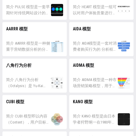
情 当团队以设计为主导进行创
「Metrics」这三个步骤，
新时，他们可能会错过以人为本
简介 PULSE 模型是一套早
它们具有明确的线性关
简介 HEART 模型是一组可
设计的全部价值。 这是因为设
期针对传统网站设计的，
系。 GSM 模型是与 HEART
以对用户体验质量进行具
计团队往往只在设计的早期和后
用来进行用户体验量化的
模型一块儿提出的，因为
体量化的 模型工具，包
期阶段与用户交流，而在想法成
模型工具，它也由五个维
HEART 只是给出了用来衡
括：幸福感
AARRR 模型
AIDA 模型
型的中期阶段，只有内部...
度构成，分别是：页面浏
量用户体验的五个维度，
「Happiness」、参与度
览量「Page View」、运行
并没有给出使用哪些具体
「Engagement」、接受度
时间「Uptime」、延迟
简介 AARRR 模型是一种侧
的指标，...
「Adoption」、留存率
简介 AIDA模型是一套对消
「Latency」、七日活跃用
重于营销数据分析的分析
「Retention」、任务完成
费者购买行为的 分析框
户「Seven Days Active
框架 ，是 AIDA模型 (原始
度「Task Success」。
架，是漏斗模型最早期的
User」、收益
漏斗模型) 的衍生模型之
Google 的学术人员提出这
形式。它将消费者从关注
八角行为分析
AIDMA 模型
「Earning」。 PULSE 模
一。每一个字母都代表产
组指标，是为了弥补
某件商品到完成购买分拆
型...
品生命周期的一个阶段：
PULSE...
成四个过程：注意
获取「 Acquisition」、激
简介 八角行为分析
「Attention」、兴趣
简介 AIDMA 模型是一种市
活「Activation」、留存
（Octalysis）是 Yu-Kai
「Interest」、欲望
场营销策略模型，用于指
「Retention」、收益
Chou 在《游戏化实战：人
「Desire」、行动
导企业在推广产品或服务
「Revenue」、自传播
类行为学×游戏机制，打
「Action」，四个单词的
时的步骤和方法。AIDMA
CUBI 模型
KANO 模型
「Referral」。 当...
造产品吸引力》中提供的
首字母组合成了 AIDA。 在
代表了五个关键阶段：注
一个动机分析模型，该模
此之前，并没有一个统一
意 (Attention)、兴趣
型从八个角度分析了用户
简介 CUBI 模型即以内容
的、深刻的理...
(Intersting)、欲望
简介 KANO 模型是由日本
的行为动机，告诉我们出
（Content），用户目标
(Desire)、记忆 (Memory)、
学者狩野纲一在1980年代
于什么样的原因用户会去
（User Goals），业务目标
行动 (Action)。 AIDMA模型
提出的，用于评估和理解
做这件事。 它从人性出发
（Business Goals），交互
主要适用于品牌营销方
产品或服务功能对用户满