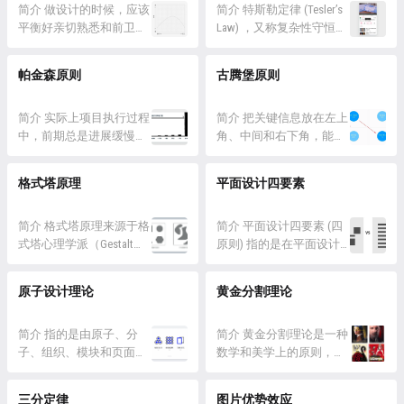
合法...
其他成员在某种特征上显
简介 做设计的时候，应该
如无必要，勿增实体。 这
简介 特斯勒定律 (Tesler’s
著不同的项目更容易被记
平衡好亲切熟悉和前卫新
个原则基于理性和经济性
Law) ，又称复杂性守恒定
住的现象。 冯·雷斯托夫
奇两方面，才能产生最好
的考虑，认为不应该引入
律 (Law of Conservation of
效应的核心理念是，与其
的效果。 详情 MAYA是
不必要的复杂性，除非有
Complexity) ，是人机交互
帕金森原则
古腾堡原则
他成员相比，具有独特特
most advanced yet
充分的证据证明必须这样
领域的一句格言。 特斯勒
征（如颜色...
acceptable的缩写，20世纪
做。简而言之，奥卡姆剃
定律指出，任何系统都存
美国著名工业设计师雷蒙
简介 实际上项目执行过程
刀主张在解释事...
在固有的复杂性，无法减
简介 把关键信息放在左上
德·洛威合成了这个词。翻
中，前期总是进展缓慢，
少；唯一的问题是谁来处
角、中间和右下角，能够
译过来是最先进但可接
直到工作的结束日期前再
理它。 详情 上世纪八十
更好的体现元素的重要
受，前卫又不失亲和力的
突击完成。 帕金森原则的
年代中期，Larry Tesle...
性。 详情 古腾堡原则是
格式塔原理
平面设计四要素
意思，也就是现在一般惯
目的是提升利用时间和精
由15世纪西方活字印刷术
称的前卫与亲近。 MAY...
力的效率。 详情 Cyril
的发明人约翰·古腾堡提
Parkinson 是英国的海军历
简介 格式塔原理来源于格
出，早在15世纪50年代，
简介 平面设计四要素 (四
史学家，他曾经作为英国
式塔心理学派（Gestalt
他在设计报纸的过程中，
原则) 指的是在平面设计
公务员工作过很长一段时
Psychology），这是20世
提出了一项原则，认为人
中最基础的四条原则：重
间。作为第二次世界大战
纪初德国心理学的一个重
的阅读方式应该是遵循某
复、对比、对齐、亲密。
原子设计理论
黄金分割理论
期间英国的参谋，他观察
要流派。格式塔心理学强
种习惯进行的，就像读书
这四条原则源自多方面的
到大型的官僚机构效率极
调“整体性”，认为人们在
一样，由左到右，从上到
设计理论和实践，由
其底下的现象...
感知和理解事物时倾向于
简介 指的是由原子、分
下。这其中蕴含着什么信
Robin Williams 在《写给大
简介 黄金分割理论是一种
将其看作整体，而不是分
子、组织、模块和页面共
息呢？...
家看的设计书》中总结得
数学和美学上的原则，常
离的部分。这与传统的结
同协作，由此创作出统一
出。 详情 重复 版面中的
被用于艺术、建筑和设计
构主义心理学有所不同，
和富有层次的设计系统。
视觉要素要重复出现，可
领域。该理论基于一个特
三分定律
图片优势效应