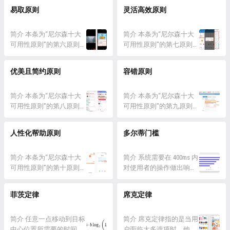
解。 详情 新事物的推出
都应该触发相同的事情。 详情 I.
给用户提供撤销、取消、
一些容易出错的情况，或
易取原则
灵活高效原则
可以模拟现实中的东西，
结构一致性： 保持一种类似的
重做等相关功能。不可逆
在用户提交之前给他一个
让用户更好理解。 现在我
结构，新的结构变化会让用户思
的操作要给用户明显的提
确认的选项。。 详情 比
们手机中的计算器软件设
考，规则的排列顺序能减轻用户
简介 本条为“尼尔森十大
示。 详情 I.重要操作提
如知乎安卓版本的登录操
简介 本条为“尼尔森十大
计界面...
的思考负担。 Ⅱ.色彩一致性： 产
可用性原则”的第六原则。
供...
作： 当用户在知乎中登录
可用性原则”的第七原则。
品所使用的主要色调应该是统一
通过把组件、按钮及选项
时，在没有填写完手机号
好的产品需要同时兼顾新
的，而不是换一个页面颜色就不
可见化，来降低用户的记
码和密码前，底部的登录
用户和资深用户的需求，
优美且简约原则
容错原则
同。...
忆负荷。用户不需要记住
按钮是置灰不可点击的，
对新用户来说，需要功能
各个对话框中的信息。 软
只有两项都填写完整底部
明确、清晰，对于老用户
件的使用指南应该是可见
简介 本条为“尼尔森十大
的登录按钮才会变为可点
需要快捷高效使用高频功
简介 本条为“尼尔森十大
的，且在合适的时候可以
可用性原则”的第八原则。
击状...
能。 不可迎合某一种用
可用性原则”的第九原则。
再次查看。 详情 比如谷
不要包含不相关或低频次
户，把不必要的信息占据
错误信息应该使用简洁的
歌相册中的删除照片操
的信息/操作，页面中的每
重要部分。 详情 比如安
文字（不要用代码），指
人性化帮助原则
多尔蒂门槛
作，用一个类似垃圾桶
个额外信息都会降低主要
卓版本支付宝中的编辑应
出错误是什么，并给出解
的“图标”标识删除功能，
内容的相对可见性。 简单
用功能：支付宝首页的应
决建议。即要帮助用户识
对于用户来讲是有一定的
说来就是要求页面的内容
简介 本条为“尼尔森十大
用是可以根据自身喜好自
别出错误，分析出错误的
简介 系统需要在 400ms 内
认知负...
能够清晰可见，方便用户
可用性原则”的第十原则。
定义的...
原因再帮助用户回到正确
对使用者的操作做出响
快速捕捉到自己需要的信
产品有必要提供帮助文
的道路上。 如果真的不能
应，这样才能够让使用者
息，减少不必要的干扰。
档。任何信息应容易去搜
帮助用户从错误中恢复，
保持专注，并提高生产效
菲茨定律
席克定律
详情 合理的架构层级，清
索，专注于用户的任务，
也要尽量为用户提供帮助
率。 在此之前，计算机研
晰的板块划分。 在新版本
列出具体的步骤来进行。
让用户损失降到最低。 详
究人员普遍认为计算机可
的苹果手机自带的软件...
详情 I. 一次性提示： 更多
简介 任意一点移动到目标
情 用户在网易163电脑端...
以花 2000ms 来响应用户
简介 席克定律指的是当用
用在用户第一次使用，或
中心位置所需要的时间，
的操作，以便留给用户足
户面临太多选项时，他们