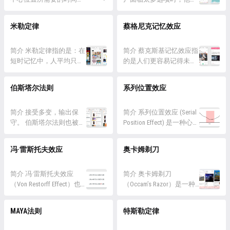
者产品更新后，通常为气
与目标距离正相关，与目
够的时候来思考下一步操
做决定所需的时间会增
泡形式进行提示。 Ⅱ. 常驻
标大小负相关。 这是一个
作。但随着计算机算力的
加，因此，设计师通常被
米勒定律
蔡格尼克记忆效应
提示： 用于操作时必须注
将目标物的大小和距离同
增长，这个时间被 Walter
建议简化界面，减少决策
意到的内容，在页面中以
用户操作效率进行量化关
Doherty 的研究刷新到了...
点，以改善用户体验。 它
文本或者标签形...
联的研究，为人机交互设
简介 米勒定律指的是：在
强调了在设计中限制选择
简介 蔡克斯基记忆效应指
计提供了最基础的理论依
短时记忆中，人平均只能
的数量，以提高用户决策
的是人们更容易记得未完
据。 作为基础法则，几乎
记忆7 (±2) 个项目。 这一
的效率。 详情 1868 年，
成的或中断的任务，而相
涵盖了所有人机交互设计
法则强调了我们在处理信
Franciscus Donders 发现多
对容易忘记已经完成的任
伯斯塔尔法则
系列位置效应
的场景，交互设计师应该
息时的认知限制，特别是
重刺激之下人们做出选择
务。这个现象的研究起源
在设计任何页面元素时将
在涉及记忆和理解信息
需要花更久的时间；
于蔡克斯基在1930年代的
菲茨定律纳入设计审核的
时。设计师和沟通者可以
简介 接受多变，输出保
1885...
一项研究，她观察到人们
简介 系列位置效应 (Serial
标准中。...
利用米勒定律的原则，将
守。 伯斯塔尔法则也被称
更容易回忆起他们在进行
Position Effect) 是一种心理
信息组织成小的、易于理
为鲁棒性原理 (Robustness
中的任务，而对已经完成
学现象，描述了人们在记
解的单元，以提高人们对
Principle)，指系统或设计
的任务却没有同样的记忆
忆一个序列（例如列表）
冯·雷斯托夫效应
奥卡姆剃刀
信息的理解和记忆。 详情
在面对变化、不确定性或
表现。 这一效应的解释主
时，对序列中不同位置的
1956 年，哈多大学的认知
异常情况时，能够保持稳
要涉及到注意力和动机的
项目的记忆表现方式。这
学教授 Geor...
健性和良好性能的性质。
简介 冯·雷斯托夫效应
角度。未完成的任务会在
一效应通常被分为两个部
简介 奥卡姆剃刀
这个原理在不同领域都有
（Von Restorff Effect）也
我们的...
分：首因效应（Primacy
（Occam’s Razor）是一种
应用，包括工程、计算机
称为隔离效应 (Isolation
Effect）和近因效应
科学和哲学上的原则，提
科学、经济学等。 在计算
Effect) ，是一种心理学现
（Recency Effect），用户
出了一种在解释自然现象
MAYA法则
特斯勒定律
机科学中，鲁棒性通常指
象，描述了在一系列相似
更容易记住系列中的...
时应该采用最简单解释的
的是程序或系统在面对不
的物品或刺激中，那些与
理念，它的理论表述为：