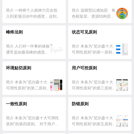
的迷茫与混乱。 用户体验
触发时进行。 详情 福格
且人在每一个时期，都会
应用程序和在线服务的设计有
五要素主要应用在产品经
行为模型，以
简介 一种将个人精神力完全投
有一种需求占主导地位，
关。 详细说明 《上瘾：让用户
简介 该模型以感知层、角
理、交...
BJ.Fogg（斯坦福说服力科
入到某项活动中的感觉，达到一
而其...
养成使用习惯的四大产品逻
色框架层、资源结构层、
技实验室主任) 命名。表
种忘我的状态，而且伴随着心流
辑》，该书试图描绘的是基于人
能力圈层和存在感层来分
明一个行为得以发生，旨
产生的同时，会有高度的兴奋感
类心理的一个框架，目的是为产
析你对一个产品的理解深
峰终法则
状态可见原则
在解释个体的行为是如何
和充实感。 详情 “ 心流 ”，是过
品经理提供可以设计和...
度和层次。 详情 感知层
受到内在动机和外在因素
去几十年最伟大的心理学概念之
所谓感知层，即通过你的
的影响。该模型强调了对
一，它是由心理学家米哈里·齐
简介 人们对一件事的体验
感官能够直接感受到的内
简介 本条为“尼尔森十大
行为背后...
克森米哈里 （Mihaly
通常是由最高峰的感觉与
容，包括视觉、听觉、嗅
可用性原则”的第一原则。
Csikszentmihalyi）在1960年代所
结尾的感觉决定，而不是
觉、味觉、触觉这五感，
系统应该在合理的时间内
提出的一种积极心理...
由总体决定。 详情 峰终
对于一个人来说就是他的
通过适当的反馈，始终让
环境贴切原则
用户可控原则
法则的意思是，人们对于
样貌、着装、配饰、仪
用户了解正在发生的事
一件事物的记忆好坏，取
表、举止、语言等等。 角
情。系统状态可见性原则
决于高峰和结尾的感觉。
简介 本条为“尼尔森十大
色框架层 所谓角色框架
是尼尔森十大可用性原则
简介 本条为“尼尔森十大
注意，这个高峰并不一定
可用性原则”的第二原则。
层，即作...
的第一条。 尼尔森基于对
可用性原则”的第三原则。
是正向高峰，也有可能是
软件系统应该使用用户熟
200多个可用性问题的分
用户常常会误触到某些功
负向高峰。 诺贝尔经济学
悉的语言、文字、语句，
析，总结出了这一原则，
能，我们应该让用户可以
一致性原则
防错原则
得主丹尼尔•康纳曼
或者其他用户熟悉的概
旨在提升人机交互的易用
方便的退出。这种情况
（Daniel Kahneman）曾经
念，而非系统语言。软件
性，让用户获得更加舒适
下，我们应该把“退出”按
做过一次实验，让两...
中的信息应该尽量贴近真
简介 本条为“尼尔森十大可用性
的机器使用体验。 系统状
钮做的明显一点，而且不
简介 本条为“尼尔森十大
实世界，让信息更自然，
原则”的第四原则。 对于用户来
态可...
要在退出时弹出额外的对
可用性原则”的第五原则。
逻辑上也更容易被用户理
说，同样的文字、状态、按钮，
话框。 当用户误操作时要
产品应该要帮助用户排除