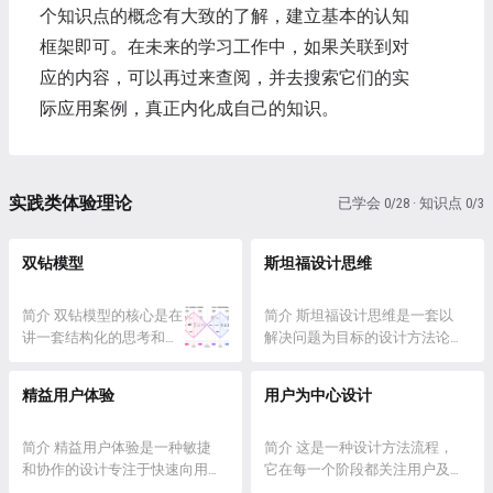
个知识点的概念有大致的了解，建立基本的认知
框架即可。在未来的学习工作中，如果关联到对
应的内容，可以再过来查阅，并去搜索它们的实
际应用案例，真正内化成自己的知识。
实践类体验理论
已学会 0/28 · 知识点 0/3
双钻模型
斯坦福设计思维
简介 双钻模型的核心是在
简介 斯坦福设计思维是一套以
讲一套结构化的思考和设
解决问题为目标的设计方法论，
计流程，这套流程让设计
它将设计分为五个步骤：用户中
从“未知”到“已知”，从“可
心 (Empathize)、定义问题
精益用户体验
用户为中心设计
能是”到“应该是”，从方案
(Define)、创造解决方案
到落地。 双钻模型的意义
(Ideate)、原型测试 (Prototype)、
在于建立了一套可复用的
简介 精益用户体验是一种敏捷
反馈与迭代 (Test)。 在那个时
简介 这是一种设计方法流程，
标准思维路径，按照这条
和协作的设计专注于快速向用户
代，大多数的用研人在日常工作
它在每一个阶段都关注用户及其
路径进行设计，大概率可
提供价值的方法。 它遵循假设
中仍然在用随意的方法寻找错误
需求。这是一个迭代过程，意味