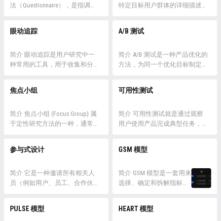
有时无法反应主观的感受和需
法（Questionnaire），是指调查
何需求。 田野调查基于「我非
特定目标用户群体的详细描述，
求，这时与用户面对面的深入交
者通过统一设计的问卷来向被调
他」的基本哲学思想，它认识到
旨在帮助产品设计和市场营销团
流就非常有必要，尽管用户访谈
查者了解情况，征询意见的一种
通常研究者无法仅凭经验和猜测
队更好地理解他们的受众。用户
眼动追踪
A/B 测试
无法获得客观的数据和结...
资料收集方法。 问卷法也是用
准确自模拟出研究对...
画像包含各种信息，包括用户的
户研究或市场研究中非常常用的
特征、需求、目标、偏好和行为
一种方法，可以在短期内收集大
简介 眼动追踪是用户研究中一
模式。 用户画像的目的是帮助
简介 A/B 测试是一种产品优化的
量回复，可借助网络传播调研而
种常用的工具，用于收集和分析
企业更好地理解他们的目标受
方法，为同一个优化目标制定两
降低成本，具有广泛的应用性。
参与者在观看界面、网页或其他
众，从而更有针对性地制定营销
个方案（比如两个版本的 UI），
详情 问卷调查法最早为弗朗西
可视化内容时眼球运动的数据。
策略、产品设计和服务提供。
让一部分用户使用 A 方案，同时
焦点小组
可用性测试
斯·...
通过眼动追踪，研究者可以了解
详情 用...
另一部分用户使用 B 方案，统计
用户在特定任务或场景中的注意
并对比不同方案的转化率、点击
力分布、注视顺序和停留时长，
简介 焦点小组 (Focus Group) 属
量、留存率等指标，以判断不同
简介 可用性测试就是通过观察
从而深入洞察用户在使用产品或
于定性研究方法的一种，通常由
方案的优劣并进行决策，相当类
用户使用产品完成典型任务，发
浏览信息时的认知和行为。 详
一个有经验的主持人召集6~8个
似于初中科学课中的“对照实
现产品中存在的效率与满意度相
情 眼动追踪通常会采用眼动仪
用户、领域专家、业余爱好者等
验”。 A/B 测试广泛应用于产...
关问题的方法。 详情 任何与人
参与式设计
GSM 模型
来追踪用户操作界面...
一些能够从不同角度探究产品的
可以发生交互的产品都应该是可
人，就某些问题进行讨论。 焦
用的，就一般产品而言，可用性
点小组允许研究者深入了解参与
简介 它是一种邀请所有相关人
被定义为目标用户可以轻松使用
简介 GSM 模型是一套用来
者的观点、态度和看法。通过集
员（例如用户、员工、合作伙
产品来实现特定目标。
选择、确定和拆解指标的
体讨论，可以揭示出群体中的共
伴、公民、消费者等）参与设计
ISO9241/11 中的定义是： 一个产
模型工具，包括：目标
同观点和观念，帮助研究者更
过程，以更好地了解，满足并洞
品可以被特定的用户在特定的场
「Goal」、信号
PULSE 模型
HEART 模型
好...
察他们的需求的设计方法。 详
景中，有效...
「Signal」、指标