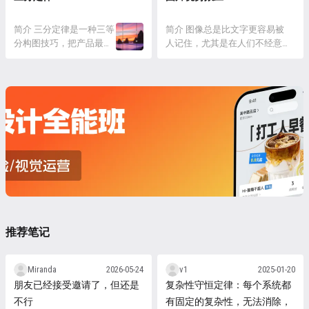
后者更注重将心理过程分
原子设计是一种方法，由
以重复颜色、字体、图
殊的比例关系，即黄金比
解为单独的元素。 格式塔
五个不同的阶段一起工
形、形状、材质、空间关
例，也称为黄金分割比例
心理学提出...
作，以更慎重和根据层次
简介 三分定律是一种三等
系等。使用重...
或黄金数。黄金分割比例
简介 图像总是比文字更容易被
的方式创建界面设计系
分构图技巧，把产品最主
约为1:1.618，它是一种特
人记住，尤其是在人们不经意间
统。从而创造出更有效的
要元素放在最吸引人的位
殊的比例，具有许多人认
注意到并且持续时间很短的时
用户界面系统的一种设计
置。 详情 三分定律是一
为是美的、和谐的特性。
候。 详情 图像优势效应理论认
方法。 详情 原子设计理
种构图技巧，把媒介的横
黄金分割常被表达为两个
为图像总是比文字更容易被人记
论是由英国设计师布莱德·
向和竖向各分成三格，再
数的比例，其中较大的数
住,尤其是在人们不经意间注意
弗罗斯特（Brad Frost）提
把设计中的主要元素放在
与整体的和等于较小的数
到并且持续时间很短时。若是一
出...
网格中的一个交叉点上。
与...
个人刚看过一组图像或是一组文
这种不对称结构图，有趣
字，随即便对他的记忆进行测
且具有美感。 三分定律很
量，基本上两者的（图像和文
有用且很简单。在创作
字）被记忆程度会相当。但...
时，如果主要元素的强度
不会被周围元素或空间强
化，则可以...
推荐笔记
Miranda
2026-05-24
v1
2025-01-20
朋友已经接受邀请了，但还是
复杂性守恒定律：每个系统都
不行
有固定的复杂性，无法消除，