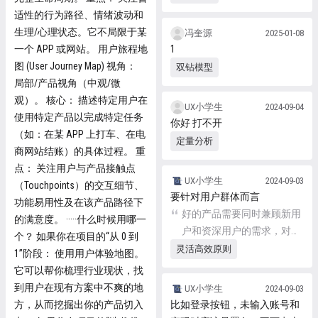
适性的行为路径、情绪波动和
生理/心理状态。它不局限于某
冯奎源
2025-01-08
一个 APP 或网站。 用户旅程地
1
图 (User Journey Map) 视角：
双钻模型
局部/产品视角（中观/微
观）。 核心： 描述特定用户在
UX小学生
2024-09-04
使用特定产品以完成特定任务
你好 打不开
（如：在某 APP 上打车、在电
定量分析
商网站结账）的具体过程。 重
点： 关注用户与产品接触点
UX小学生
2024-09-03
（Touchpoints）的交互细节、
要针对用户群体而言
功能易用性及在该产品路径下
好的产品需要同时兼顾新用
的满意度。 ·····什么时候用哪一
户和资深用户的需求，对新
个？ 如果你在项目的“从 0 到
用户来说，需要功能明确、
灵活高效原则
1”阶段： 使用用户体验地图。
清晰，对于老用户需要快捷
它可以帮你梳理行业现状，找
高效使用高频功能。 不可迎
到用户在现有方案中不爽的地
UX小学生
2024-09-03
合某一种用户，把不必要的
方，从而挖掘出你的产品切入
比如登录按钮，未输入账号和
信息占据重要部分。