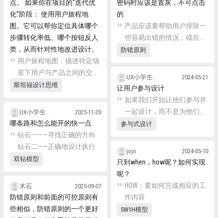
点。 如果你在项目的“迭代优
密码时应该是置灰，不可点击
化”阶段： 使用用户旅程地
的
图。它可以帮你定位具体哪个
产品应该要帮助用户排除一
步骤转化率低、哪个按钮反人
些容易出错的情况，或在用
类，从而针对性地改进设计。
户提交之前给他一个确认的
防错原则
用户旅程地图：描述特定场
选项
景下用户与产品之间的交互
UX小学生
2024-05-21
过程。 用户体验地图：通
斯坦福设计思维
让用户参与设计
过“故事化+图形化”的方式，
如果我们开始让他们参与并
直观的展示用户在产品使用
一起设计，而不是为他们设
UX小学生
2025-11-20
过程中的情绪曲线，从全局
哪条路和怎么能开的快一点
计，我们会获得更具创新
参与式设计
视角审视产品
钻石一——寻找正确的方向
性、更以用户为中心的结
钻石二——正确地设计执行
果。
jojo
2024-05-10
双钻模型
只到when，how呢？如何实现
呢？
HOW：要如何完成相应的工
木石
2025-09-07
防错原则和前面的可控原则有
作内容
些相似，防错原则的一个更好
5W1H模型