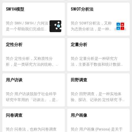
以获得一套最起码有所依
驱动开发、跨职能团队和持续交
的...
着设计师将一次又一次的回到某
5W1H模型
SWOT分析法
据的方案。 双钻模型适用
付等核心原则。 该过程涉及问
些阶段，通过这样的方式来优化
于设计从设想、方案到落
题定义、假设生成、MVP 设计、
我们的设计并为我们的目标用户
地的全过程。 详情 ...
测试和迭代细化。 详情 发展历
简介 5WH / 5W1H / 六何法
创造最好的产品。 以用户为中
简介 SOWT分析法，又称
史 20世纪八九十年代，设计师开
是一个帮助我们完成任务
心的设计过程的核心是同理心，
为态势分析法，是一种常
始进入软件行业。不过，他们仍
的分析工具，由美国政治
对我们目标用户深刻的同情。这
用的战略规划工具，其核
然使用原来的套路来设计软件。
学家拉斯维尔于 1932 年提
不仅仅是关于产品为用户做了什
心目的在于对企业或组织
定性分析
定量分析
过去的物料...
出，并经过不断的优化和
么，而是关于如何让用...
的内外部环境进行深入的
更新。广泛应用在企业管
剖析，从而制定出相应的
理、学术研究、生产管
简介 定性分析，又称质性分
发展战略。 S：
简介 定量分析是一种研究方
控、日常生活中。 5W1H
析，是一类研究方法的统称。这
Strengths（强项、优势）
法，主要基于数值和统计数据，
只是一种做事的方法，它
类研究方法主要通过对非数值性
—企业内部的有利因素
通过量化变量来测量和分析研究
指导我们规划工作的顺序
数据的收集、解释和理解，以获
W：Weaknesses（弱项、
对象的特征、性质或关系。这种
用户访谈
田野调查
和步骤，帮助我们更清晰
取关于研究对象特征、性质或质
劣势）—内部的不利因素
分析方法强调收集、整理和解释
有序的分析产品、规划工
量的深层次理解。定性分析不依
O：Opportunities（机
数量化的信息，以便进行统计推
作。除...
赖于数字和统计方法，而是关注
简介 用户访谈脱胎于社会科学
会）...
断、建模和比较。定量分析通常
简介 田野调查，是一种实地体
于收集和解释非结构化或半结构
研究中常用的「访谈法」，是一
使用统计学和数学工具来处理数
验、探访、记录的 定性研究 手
化数据，例如文字、图像、声
种进行定性研究的实践方法，通
据，以获得关于研究对象的客
段，它需要研究者深入当地，在
音、视频等。 定性分析的主要
过对话、问答的形式获取目标的
观、可验证的结论。 在定量分
一定的时间和空间范围内体验当
问卷调查
用户画像
目标是揭示背后的意义、模...
主观感受和认知，以便挖掘背后
析中，研究者使用已经定义...
地人的生活、习俗和思维状态，
更深层次的原因。 定量研究方
以收集原始资料，并分析了解研
法有其局限性，客观的数据分析
简介 问卷法，也称为问卷调查
究对象如何生活，如何思考，如
简介 用户画像 (Persona) 是关于