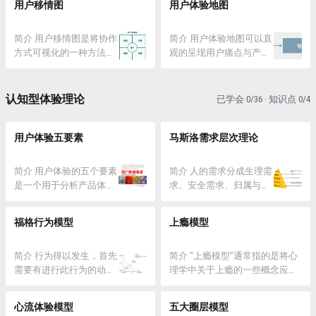
用户移情图
用户体验地图
驱动用户，在产品设计中
（Interaction）进行分析的
面，当然...
意度的影响。 该模型通过
通过一系列对应激励机
模型。 详情 为了解决设
对产品或服务的各个功能
制，增加用户行动...
计的普遍性，拥有15年用
简介 用户移情图是将协作
进行分类，帮助企业了解
简介 用户体验地图可以直
户体验从业经验的 Corey
方式可视化的一种方法，
哪些功能对用户是基本需
观的呈现用户痛点与产品
Stern 用一种全面穷尽可能
可以用来帮助我们了解特
求、期望或意外惊喜，并
机会点的地图。 用户体验
的方法，把现有的用户体
定类型的用户情况。 用户
在产品设计中做出相应的
地图（User Experience
验要素...
移情图将用户信息有效地
决策。 详情 东京理工大
Map）或用户旅程地图
认知型体验理论
已学会 0/36 · 知识点 0/4
表达了出来，因而不仅可
学教授狩野纪昭博士
（User Journey Mapping）
以帮助建立对用户需求的
(Noriaki Kan...
通过图形化的方式，详细
共同理解，还能够帮助决
用户体验五要素
描绘了用户在使用产品或
马斯洛需求层次理论
策。 详情 用户移情图的
服务的过程中所经历的各
格式 传统的用户移情图由
个阶段和体验。 这种地图
简介 用户体验的五个要素
简介 人的需求分成生理需
四个象限组成：所说
不仅关注用户的行为，还
是一个用于分析产品体验
求、安全需求、归属与
（Says）、所想
深入探索了他们...
的 模型工具，包含的五个
爱、 尊重需求和自我实现
（Thinks）、所做
要素分别为：战略层、范
五个层次， 需求是由低到
（Does）及...
福格行为模型
上瘾模型
围层、结构层、框架层、
高逐级形成并得到满足
表现层。 它的作用主要是
的。 详情 美国心理学家
为了帮助我们以一种框架
简介 行为得以发生，首先
亚伯拉罕。马斯洛
简介 “上瘾模型”通常指的是将心
化的形式对目标产品进行
需要有进行此行为的动机
(Maslow.A.H.)从人类动机
理学中关于上瘾的一些概念应用
解构，然后分开对它们进
和操作此行为的能力。如
的角度提出需求层次理
于产品设计，以吸引用户并使其
行分析并找出优缺点，来
果有充足的动机和能力来
论，该理论强调人的动机
对产品产生强烈的依赖性和沉浸
心流体验模型
五大圈层模型
解决对体验分析无从下手
施行既定行为，就会在被
是由人的需求决定的。而
感。这一概念常常与社交媒体、