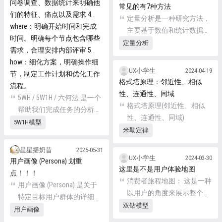
问卷调查、数据统计来明确他
常见的有7种方法
销人员深入地了解用户，进
们的特征、痛点以及需求 4.
定量分析是一种研究方法，
而更加精准地运营和策划。
where：明确开始时间和完成
主要基于数值和统计数据，
时间。明确每个节点包含哪些
通过量化变量来测量和分析
定量分析
需求，合理安排内部评审 5.
研究对象的特征、性质或关
how：细化方案，明确操作细
系。
UX小学生
2024-04-19
节，制定工作计划和优化工作
格式塔原理：邻近性、相似
流程。
性、连通性、同域
5WH / 5W1H / 六何法 是一个
格式塔原理(邻近性、相似
帮助我们完成任务的分析工
性、连通性、同域)
具，由美国政治学家拉斯维
5W1H模型
米勒定律
尔于 1932 年提出，并经过
不断的优化和更新。广泛应
星星摇奶昔
2025-05-31
用在企业管理、学术研究、
UX小学生
2024-03-30
用户画像 (Persona) 划重
生产管控、日常生活中。
这里是不是用户体验地图
点！！！
消费者旅程地图： 这是一种
用户画像 (Persona) 是关于
以用户的角度来展示整个使
特定目标用户群体的详细描
用过程的方法。通过创建消
双钻模型
述，旨在帮助产品设计和市
用户画像
费者旅程地图，团队可以更
场营销团队更好地理解他们