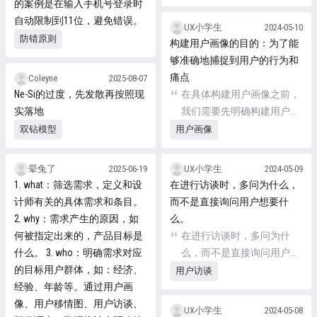
的案例是在输入手机号登录时
自动限制到11位，避免错误。
UX小学生
2024-05-10
防错原则
构建用户画像的目的：为了能
够准确地捕捉到用户的行为和
痛点
Coleyne
2025-08-07
Ne-Si的过度，先发散再按照现
在具体构建用户画像之前，
实落地
我们需要先明确构建用户画
像的目的。品牌以数据集成
双钻模型
用户画像
的方式，收集用户的年龄、
性别、职业、收入、生活方
晕兔了
2025-06-19
UX小学生
2024-05-09
式、消费偏好等信息，是为
1. what：筛选需求，定义和设
在进行访谈时，多问为什么，
了能够准确地捕捉到用户的
计师有关的具体需求和条目。
而不是直接询问用户想要什
行为和痛点。 因此，在构建
2. why：需求产生的原因，如
么。
用户画像时，需要时刻牢
何被指定出来的，产品目标是
在进行访谈时，多问为什
记：构建用户画像并非是对
什么。 3. who：明确需求对应
么，而不是直接询问用户想
消费者数据的简单收集和记
的目标用户群体，如：经济、
要什么。
用户访谈
录，而是以用户需求为起
经验、年龄等。通过用户画
点，基于数据对用户行为进
像、用户移情图、用户访谈、
UX小学生
2024-05-08
行分析和洞察，让运营、营