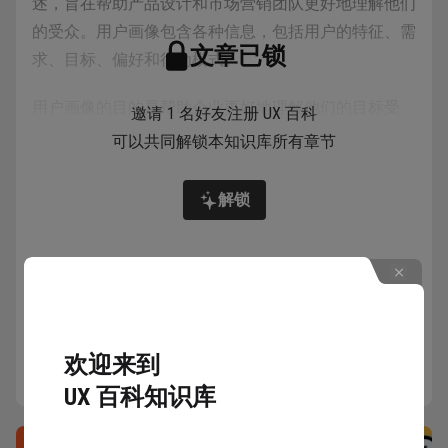
述，旨在帮助产品设计和市场营销团队更好地理解他们
的受众。用户画像包含各种信息，包括用户的特征、需
文章已锁
求、目标、偏好和行为模式。
用户画像的目的是帮助企业更好地理解他们的目标受
邀请 1 名好友注册 UX 百科
众，从而更有针对性地制定营销策略、产品设计和服务
可以共同解锁本知识库所有章节
提供。
解锁
详情
用户画像的标签类型
欢迎来到
UX 百科知识库
用户画像通过给用户打标签 (tag) 的方式，为庞大的用
户群体构建出一个或几个虚拟形象，这些标签通常包含