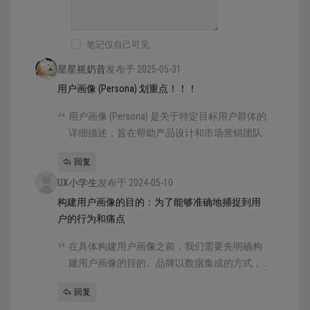
因此，在构建用户画像时，需要时刻牢记：构建用户画
像并非是对消费者数据的简单收集和记录，而是以用户
需求为起点，基于数据对用户行为进行分析和洞察，让
笔记仅自己可见
运营、营销人员深入地了解用户，进而更加精准地运营
星星摇奶昔
发布于 2025-05-31
和策划。
用户画像 (Persona) 划重点！！！
用户画像 (Persona) 是关于特定目标用户群体的
步骤一：用户数据采集
详细描述，旨在帮助产品设计和市场营销团队
数据是构建用户画像的核心，也是建立客观、有说服力
更好地理解他们的受众。用户画像包含各种信
回复
的画像的重要依据，一般包含宏观和微观两个层面。首
息，包括用户的特征、需求、目标
先是宏观维度，数据来自于行业数据、用户总体数据、
UX小学生
发布于 2024-05-10
总体浏览数据、总体内容数据等。
构建用户画像的目的：为了能够准确地捕捉到用
户的行为和痛点
其次是微观维度，数据包括用户属性数据、用户行为数
在具体构建用户画像之前，我们需要先明确构
据、用户成长数据、访问深度、模块化数据、用户参与
建用户画像的目的。品牌以数据集成的方式，
度数据和用户点击数据等。
收集用户的年龄、性别、职业、收入、生活方
回复
式、消费偏好等信息，是为了能够准确地捕捉