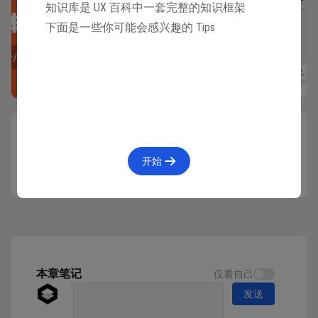
知识库是 UX 百科中一套完整的知识框架
三种类型：生理特征、社会特征和行为特征。
下面是一些你可能会感兴趣的 Tips
生理特征：对象的身体和心理情况，如年龄、性
别、健康、性格；
社会特征：对象的社会地位和关系，如学历、婚
配、语言、职业、收入、地区、社会关系；
行为特征：对象所表现出来的行为和偏好特征，如
眼动追踪
下一篇
消费偏好、娱乐爱好、生活习性、宗教信仰等；
简介 眼动追踪是用户研究中一种常用的工具，
开始
用于收集和分析参与者在观看界面、网页或其他
可视化内容时眼球运动的数据。 通过眼动追
构建用户画像的三个步骤
踪，研究者可以了解用户在特定任务或场景中的
注意力分布、注视顺序和停留时长，从而深入洞
在具体构建用户画像之前，我们需要先明确构建用户画
察用户在使用产品或浏览信息时的认知和行为。
像的目的。品牌以数据集成的方式，收集用户的年龄、
详情 眼动追踪通常会采用眼动仪来追踪用户操
性别、职业、收入、生活方式、消费偏好等信息，是为
作界面...
本章笔记
仅看自己
了能够准确地捕捉到用户的行为和痛点。
发送