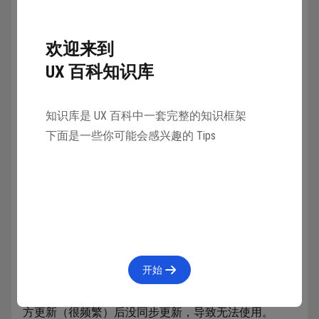
欢迎来到
UX 百科知识库
知识库是 UX 百科中一套完整的知识框架
下面是一些你可能会感兴趣的 Tips
要注意，Fimga官方没有提供中文版，网上只有第三方
提供的网页插件和整合客户端：
网页插件：
Figma.cool
客户端：
FigmaEX
开始
非官方客户端存在较多的风险和稳定性问题，容易在官
方更新（很频繁）后没同步更新，导致无法使用。