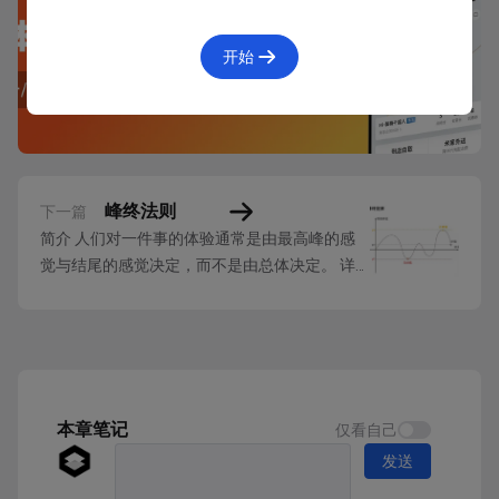
开始
感知层
峰终法则
下一篇
所谓感知层，即通过你的感官能够直接感受到的内容，
简介 人们对一件事的体验通常是由最高峰的感
包括视觉、听觉、嗅觉、味觉、触觉这五感，对于一个
觉与结尾的感觉决定，而不是由总体决定。 详
情 峰终法则的意思是，人们对于一件事物的记
人来说就是他的样貌、着装、配饰、仪表、举止、语言
忆好坏，取决于高峰和结尾的感觉。注意，这个
等等。
高峰并不一定是正向高峰，也有可能是负向高
峰。 诺贝尔经济学得主丹尼尔•康纳曼（Daniel
角色框架层
Kahneman）曾经做过一次实验，让两...
本章笔记
仅看自己
所谓角色框架层，即作为一个社会人身上被赋予的角
发送
色，可以从家庭、工作、学习、社会等层面进行拆分，