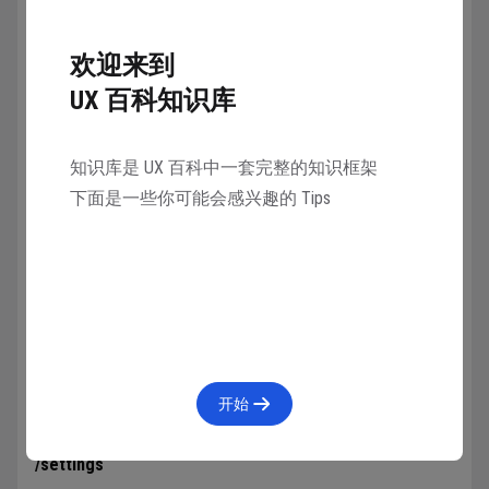
/prefer variability
当使用图像网格下的
V1
V2
V3
和
V4
按钮时，在高和
欢迎来到
低变差模式之间切换。
UX 百科知识库
/public
知识库是 UX 百科中一套完整的知识框架
对于 Pro Plan 订阅者：切换到公共模式。
下面是一些你可能会感兴趣的 Tips
/relax
切换到慢速生成模式。
/remix
开关 Remix mode。
开始
/settings