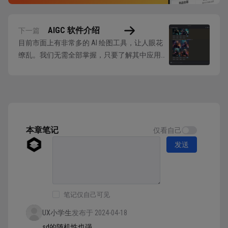
AIGC 软件介绍
下一篇
目前市面上有非常多的 AI 绘图工具，让人眼花
缭乱。我们无需全部掌握，只要了解其中应用最
广泛的几个即可，就可以无缝上手其它产品。
下面是最主流的几款 AI 绘图工具： Midjourney：
是一款 2022年3月面市的线上 AI 绘图工具，是运
行在聊天社交软件Discord上的一个工具。用户通
过输...
本章笔记
仅看自己
发送
笔记仅自己可见
UX小学生
发布于 2024-04-18
sd的随机性也强