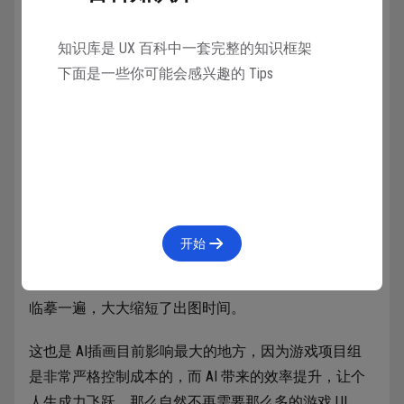
知识库是 UX 百科中一套完整的知识框架
下面是一些你可能会感兴趣的 Tips
游戏 UI
游戏 UI 也是插画的一部分，只是绘制的范围更小。过
去游戏 UI 绘制界面中的图标是非常痛苦吃力的，一个
开始
简单的宝箱可能就要画很多版本，绞尽脑汁。而 AI 绘
画就可以快速生成大量的版本，这些图直接拿来修改或
临摹一遍，大大缩短了出图时间。
这也是 AI插画目前影响最大的地方，因为游戏项目组
是非常严格控制成本的，而 AI 带来的效率提升，让个
人生成力飞跃，那么自然不再需要那么多的游戏 UI。