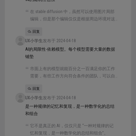
在 stable diffusion 中，虽然可以使用图片局部
编辑，但是那个编辑仅仅是根据周边环境对这
个区域重新生成，能不能获得你要的结果还是
回复
得碰运气。
UX小学生
发布于 2024-04-18
AI的局限性-依赖模型。每个模型需要大量的数据
铺垫
市面上有的模型就能百分之一百满足你的工作
需要，有些工作方向符合条件的团队，可以自
己训练模型，想要模型的效果好，就需要投入
回复
很多的人力去进行手工的筛选和打标，且最终
UX小学生
的模型效果很难保证。
发布于 2024-04-18
是一种规律的记忆和复现，是一种数学化的总结
和组合
它不是真正的 AI，仅仅只是 “一种对规律的记
忆和复现，是一种数学化的总结和组合”。