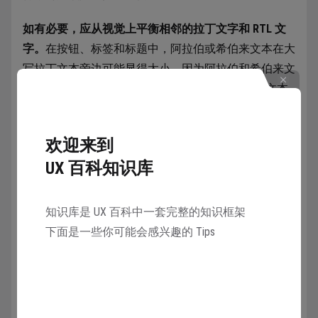
如有必要，应从视觉上平衡相邻的拉丁文字和 RTL 文
字。
在按钮、标签和标题中，阿拉伯或希伯来文本在大
写拉丁文本旁边可能显得太小，因为阿拉伯和希伯来文
字无大写字母。为了在视觉上平衡阿拉伯/希伯来文本
和全大写的拉丁文本，将 RTL 字体大小增大约 2 点通
常效果很好。
欢迎来到
UX 百科知识库
知识库是 UX 百科中一套完整的知识框架
下面是一些你可能会感兴趣的 Tips
图像