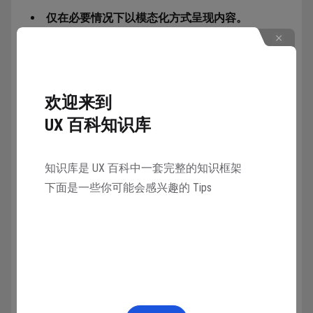
仅在必要情况下以模态化方式呈现内容。
保持模态界面简短和精炼。
注意避免让创建的模态体验看起来像位于你 App
内的 App。
在模态任务内呈现视图层级结构尤其可能
让用户忘记如何回溯其步骤。如果模态任务必须包含
欢迎来到
子视图，请提供浏览层级结构的单一路径，并避免包
UX 百科知识库
括可能被用户误认为是用于关闭模态视图的按钮。
考虑为复杂任务使用全屏幕模态样式。
知识库是 UX 百科中一套完整的知识框架
始终向用户提供关闭模态视图的明显方式。
下面是一些你可能会感兴趣的 Tips
必要时，通过在关闭模态视图前获得确认来帮助
用户避免数据丢失。
让模态视图的任务易于识别。
让用户关闭一个模态视图，然后再呈现另一个模
态视图。