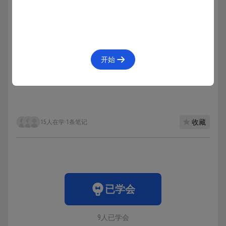
仅将极少更改的选项添加到系统提供的设置中。
每个系统平台都包括一款设置 App 以允许用户调整各
种选项，例如系统的整体外观、网络连接、账户详细
信息、辅助功能要求以及语言和地区设置。
开始
将 App 内设置放在可轻松找到但又不太显眼的位
置。
收藏
15人在学
·
1条笔记
已学会
9人已学会