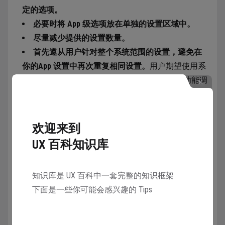
定的选项。
必要时将 App 级选项放在单独的设置区域中。
尽量减少提供的设置数量。
首先遵从用户针对整个系统范围的设置，避免在
你的App 设置中再次重复相同设置。
用户期望使用系
统提供的设置 App 来管理全局选项，例如辅助功能调
节、滚动行为和认证方法，并希望所有 App 遵守这些
选择。如果提供的 App 特定设置包含自定义版本的全
局选项，则至少会在以下两个方面给用户带来不一致
欢迎来到
且困扰的使用体验：首先，这会让用户误以为针对整
UX 百科知识库
个系统范围的设置可能不会应用于当前 App；其次，
更改其中一个 App 的自定义设置也可能会影响其他
知识库是 UX 百科中一套完整的知识框架
App。
下面是一些你可能会感兴趣的 Tips
避免使用设置来要求提供用户提供信息。
例如，
你可以请求用户许可来使用其当前位置，而非要求用
户输入邮编来提供地区性选项。