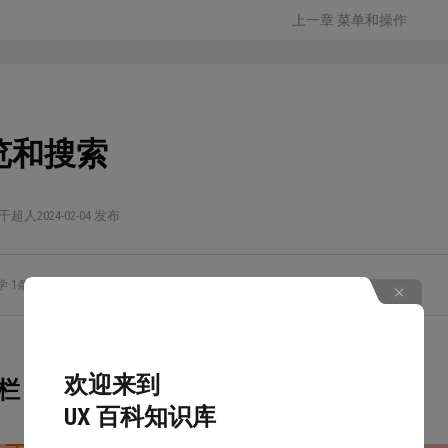
上一章 菜单和操作
览和搜索
干超人
2024-02-04 发布
学
·
1条笔记
欢迎来到
栏
UX 百科知识库