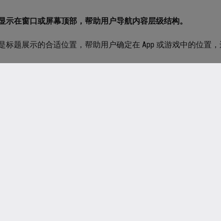
显示在窗口或屏幕顶部，帮助用户导航内容层级结构。
是标题展示的合适位置，帮助用户确定在 App 或游戏中的位置
指南
果标题区域可提供有用的语境，请使用该区域描述当前窗口。
用精简的标题。
虑暂时隐藏导航栏以提供不受干扰的体验。
用标准的返回按钮。
保有足够的空间留给使用文本标签的按钮。
如果导航栏包括多个
一起，使得按钮不易于分辨。在按钮之间插入含固定空格的项目
PadOS
导航栏中使用分段控件来展平信息层级。
例如，“电话”在“最近