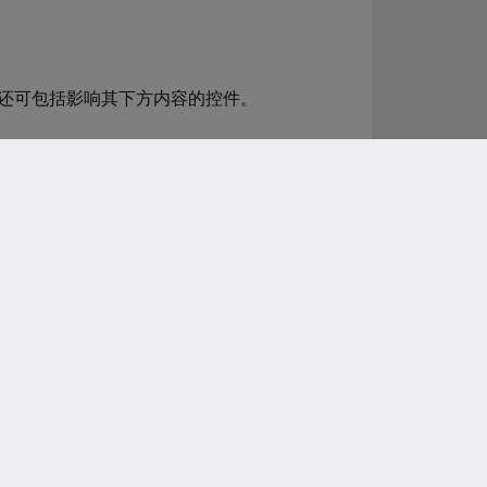
，还可包括影响其下方内容的控件。
含文本标签的按钮，这些按钮的文本可能会
以作分隔。
通话”标签的导航栏中使用分段控件，让用户