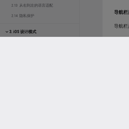
2.13 从右到左的语言适配
导航栏
2.14 隐私保护
导航栏
3. iOS 设计模式
3.1 数据图表
应用
3.2 多任务处理
如
3.3 协作与共享
使
3.4 拖拽操作
考
使
3.5 输入方式
确
3.6 反馈设计
连在
3.7 文件管理
iOS、i
3.8 进入全屏
3.9 启动页设计
考虑在