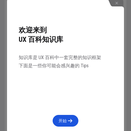
自定义 Airplay 图标颜色
当其他图标也以相同颜色显示时，使用自定义颜色。
欢迎来到
UX 百科知识库
知识库是 UX 百科中一套完整的知识框架
下面是一些你可能会感兴趣的 Tips
使“Airplay”图标的位置与其他图标保持一致。
不要在自定义按钮或交互元素中使用“隔空播放”图
标或名称。
仅以非交互方式使用图标和名称隔空播
开始
放。