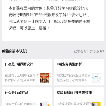
本套课程面向的对象：从零开始学习B端设计/想
要转行B端设计/产品经理/开发了解 UI 设计思路，
可以从零到一让同学入门，配套B站免费的原子核
课程，可以更上一层楼！
B端的基本认识
已学会 0/6 · 知识点 0/2
什么是B端界面设计
B端业务类型解析
在国内，互联网行业习惯
现实世界的商业活动是纷
将软件产品划分成 B2C、
繁复杂的，小到地摊叫
B2B 两个大类，B2C 全称
卖、夫妻小店，大到远洋
是 Business-to-Consumer
航运、芯片制造，都有各
什么是SaaS产品
初级B端设计师所需技能
即企业到客户的服务，
自的运营模式和实践特
B2B 全称是 Business-to-
征。 理论上 B 端产品的开
Business 即企业对企业的
SaaS 全称 Software-as-a-
发要具体到特定的商业活
B端设计师也是UI设计师的