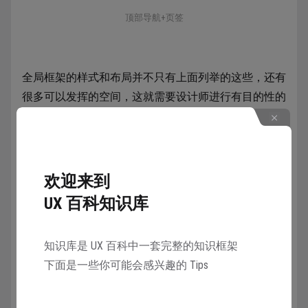
顶部导航+页签
全局框架的样式和布局并不只有上面列举的这些，还有
很多可以发挥的空间，这就需要设计师进行有目的性的
积累和总结，才能应用到自己的真实项目中。
建议在看到优秀的案例时，将它们截图并移除内容只保
留全局框架，收集到对应的灵感画板中，可以更好的分
欢迎来到
析全局框架的做法。
UX 百科知识库
知识库是 UX 百科中一套完整的知识框架
下面是一些你可能会感兴趣的 Tips
收藏
953人在学
·
18条笔记