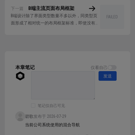
B端主流页面布局框架
下一篇
B端设计除了界面类型数量不多以外，同类型页
FAILED
面形成了相对统一的布局框架标准，即使没有太
多设计经验的新手，只要掌握并跟着这些布局框
架的方式设计，也能输出专业的B端项目出来。
下面，我们分别解释表盘、列表、表单、详情、
登录等主流页面类型的布局框架。 1. 表盘页 表
盘页是数据、信息集合的页面，包含的组件类...
本章笔记
仅看自己
发送
笔记仅自己可见
碧歌
发布于 2026-07-29
当前公司系统使用的混合导航