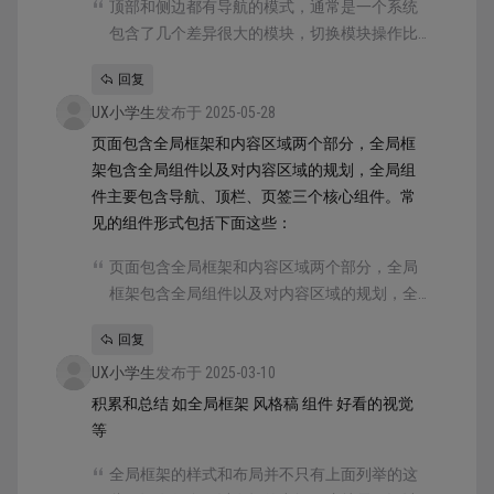
顶部和侧边都有导航的模式，通常是一个系统
包含了几个差异很大的模块，切换模块操作比
较低频，这些模块用在顶部的导航。而模块内
回复
的下级导航选项，则在侧边。
UX小学生
发布于 2025-05-28
页面包含全局框架和内容区域两个部分，全局框
架包含全局组件以及对内容区域的规划，全局组
件主要包含导航、顶栏、页签三个核心组件。常
见的组件形式包括下面这些：
页面包含全局框架和内容区域两个部分，全局
框架包含全局组件以及对内容区域的规划，全
局组件主要包含导航、顶栏、页签三个核心组
回复
件。常见的组件形式包括下面这些：
UX小学生
发布于 2025-03-10
积累和总结 如全局框架 风格稿 组件 好看的视觉
等
全局框架的样式和布局并不只有上面列举的这