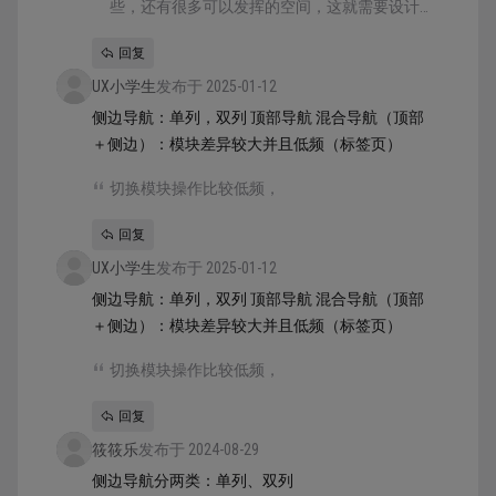
些，还有很多可以发挥的空间，这就需要设计
师进行有目的性的积累和总结，才能应用到自
回复
己的真实项目中。 建议在看到优秀的案例时，
UX小学生
将它们截图并移除内容只保留全局框架，收集
发布于 2025-01-12
到对应的灵感画板中，可以更好的分析全局框
侧边导航：单列，双列 顶部导航 混合导航（顶部
架的做法。
＋侧边）：模块差异较大并且低频（标签页）
切换模块操作比较低频，
回复
UX小学生
发布于 2025-01-12
侧边导航：单列，双列 顶部导航 混合导航（顶部
＋侧边）：模块差异较大并且低频（标签页）
切换模块操作比较低频，
回复
筱筱乐
发布于 2024-08-29
侧边导航分两类：单列、双列