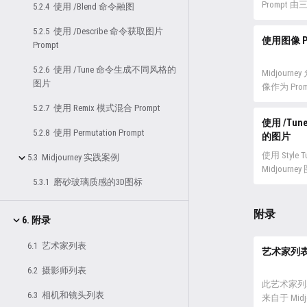
完成 Disc
Prompt
5.2.4 使用 /Blend 命令融图
注册完成后
令、提示词
5.2.5 使用 /Describe 命令获取图片
Midjourney
命令和提示
使用图像 Pr
Prompt
的，且命令
母，否则无法
5.2.6 使用 /Tune 命令生成不同风格的
输入框，而
Midjourn
图片
什么都不写
像作为 Pro
Midjourn
用来影响最
5.2.7 使用 Remix 模式混合 Prompt
置。 命令 C
式、构图和色
使用 /Tu
够后接 Pro
参数相结合
5.2.8 使用 Permutation Prompt
的图片
...
进行影响的
Midjourn
使用 Style 
5.3 Midjourney 实践案例
Prompt 以
Midjourn
5.3.1 磨砂玻璃质感的3D图标
在，你需要在 
使用 /tun
写图片的 u
列样例图像
url 必须以...
Prompt
附录
6. 附录
格。之后需
择最喜欢的
6.1 艺术家列表
就会收到一
艺术家列
码，你可以
6.2 摄影师列表
定制未来任
此艺术家列
/tune 
6.3 相机和镜头列表
来自于 Mid
可用于 M...