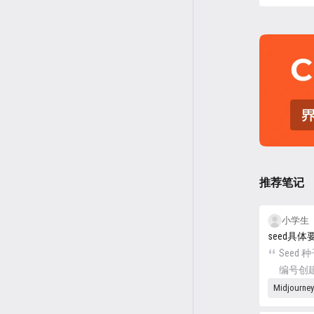
点击跳转
推荐笔记
小学生
seed具
Seed 种
编号创
花，作
Midjourn
子编号