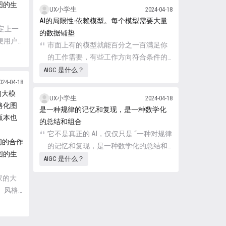
图的生
UX小学生
2024-04-18
AI的局限性-依赖模型。每个模型需要大量
户固定上一
的数据铺垫
方便用户
市面上有的模型就能百分之一百满足你
。此功
的工作需要，有些工作方向符合条件的
格的图片
团队，可以自己训练模型，想要模型的
AIGC 是什么？
效果好，就需要投入很多的人力去进行
024-04-18
本家的大模
手工的筛选和打标，且最终的模型效果
UX小学生
2024-04-18
格化图
很难保证。
是一种规律的记忆和复现，是一种数学化
版本也
的总结和组合
它不是真正的 AI，仅仅只是 “一种对规律
h 之间的合作
的记忆和复现，是一种数学化的总结和
图的生
组合”。
AIGC 是什么？
 本家的大
、风格
.2，该
型版本。