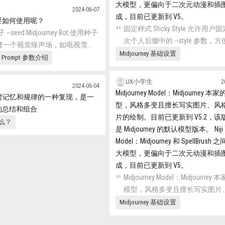
seed 或 --sampling 参数指定。使
大模型，更偏向于二次元动漫和插
2024-06-07
的种子编号和提示将产生相似的
成，目前已更新到 V5。
体要如何使用呢？
像。
固定样式 Sticky Style 允许用
子 --seed Midjourney Bot 使用种子
次个人后缀中的 --style 参数，
建一个视觉噪声场，如电视雪
不必在以后的提示中重复该代码
Midjourney 基础设置
为生成初始图像网格的起点。种
ey Prompt 参数介绍
能与 使用 Tune 命令生成不同风
是为每个图像随机生成的，但可
相关联，可结合参考。
seed 或 --sampling 参数指定。使
UX小学生
2
2024-06-04
的种子编号和提示将产生相似的
Midjourney Model：Midjourney 
是对记忆和规律的一种复现，是一
像。
型，风格多变且擅长写实图片、风
的总结和组合
片的绘制。目前已更新到 V5.2，该
什么？
是 Midjourney 的默认模型版本。 Niji
Model：Midjourney 和 SpellBrus
大模型，更偏向于二次元动漫和插
成，目前已更新到 V5。
Midjourney Model：Midjourney
模型，风格多变且擅长写实图片
化图片的绘制。目前已更新到 V5
Midjourney 基础设置
版本也是 Midjourney 的默认模