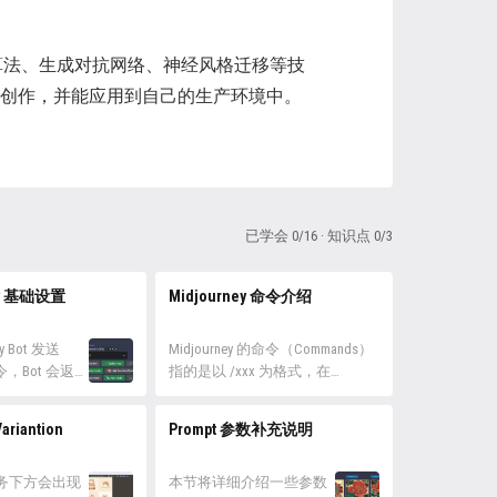
的算法、生成对抗网络、神经风格迁移等技
形的创作，并能应用到自己的生产环境中。
已学会 0/16 · 知识点 0/3
ey 基础设置
Midjourney 命令介绍
ey Bot 发送
Midjourney 的命令（Commands）
 命令，Bot 会返回
指的是以 /xxx 为格式，在
ey 可配置的设
Discord 输入框中输入的一个命
从上至下进行介
令头。例如 /Imagine 指的就是生
ariantion
Prompt 参数补充说明
的设置会放一
成图像的命令。 /ask 可在后输
本控制 第一行
入想提问的问题。 /blend 将两幅
，可以选择
务下方会出现
图像结合成一幅，即我们常说的
本节将详细介绍一些参数