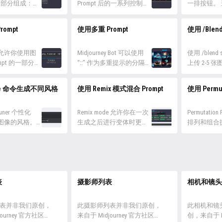
ord 账号的注册。
 由三部分组成：命
信息页面。 还未订阅的用
Prompt 后的一系列控制代
Midjourn
一排按钮。
，进入
、参数。 其中
户会打开 Midjourney 订阅
码，用来控制图像生成的
同版本。各
有三个作用 U
 官网，...
词是必须要写
档次的页面，我将把几个
系列，例如：长宽比、风
图倾向和参
上采样，将
ompt
使用多重 Prompt
使用 /Ble
不能打错字
不同的订阅等...
格化程度、模型版本等
差异。其中分成
从网格中裁
呼出 prompt
等。 参数的基本格式为在
采样到高清。
参数则不用，
ey 允许你使用图
提示词后添加一个空格，
Midjourney Bot 可以使用
Varianti
使用 /ble
会调用
mpt 的一部分，
并继续输入 --参数 值 ，参
“::” 作为多重提示的分隔
编号的图片
上传 2-5 
ey 默认的参数设
后产出的样
数和值之间同样添加一个
符，混合多个概念。使用
Prompt，加
看每张图片
ommands：能
彩，与 --iw
空格；继续添加则按下空
多重提示符可以为提示词
重新开始一个
感，将它们
ne 命令生成不同风格
使用 Remix 模式混合 Prompt
使用 Permut
mpt 的命令只有
可以改变图片
格后继续输入类似的参数
中的概念赋予相对权重，
roll：以原始 
图片。 /ble
程度。 在
格式即可。 有些参数没有
帮助你更好地控制提示词
开始一次...
/imagine
ey 中，图像
Tuner 个性化
值，...
的混合效果。 多重提示基
Remix mode 允许你在一次
Prompt 
Permutatio
 url 的形式存
ey 图像的风格。
本概念 在提示词中添加双
生成之后进行变体时更改
界面经过优
排列和组合
Prompt 中填
e 命令生成一系
冒号 “::”，表示 Midjourney
提示、参数、模型版本或
设备上使用。 
和 } 两个
rl 才能生效，
，以根据
Bot 应单独考虑提示词的
长宽比。Remix 将获取你
可使用 5 
并列的提示词，
 显示不同的视觉风
每一部分。例如 space...
初始图像的总体构图，并
个提示符中使
会分别生成
要在列表中选
将其用作新任务的一部
图...
格。你可以
图片，这样你
分。 启用 Remix 模式后，
Permutatio
个独特的代
表
Variation 按钮在使用时会
摄影师列表
合多种可能
相机和镜头
用这个代码来
变为绿色，而不是蓝色。
用“Permutati
务的风格。
在 Remix 模式中，你可以
建 Prompt 中.
表并非我们原创，
此摄影师列表并非我们原创，
此相机和镜
命令和对应的代码仅
更改模型版本。 Remix 模
journey 官方社区。
来自于 Midjourney 官方社区。
创，来自于 Mi
式...