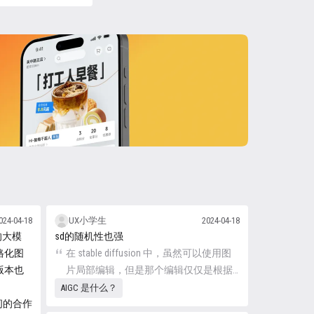
转
Niji Model：Midjourney 和 SpellBrush 之间
024-04-18
UX小学生
2024-04-18
本家的大模
sd的随机性也强
的合作大模型，更偏向于二次元动漫和
格化图
插图的生成，目前已更新到 V5。
在 stable diffusion 中，虽然可以使用图
版本也
片局部编辑，但是那个编辑仅仅是根据
周边环境对这个区域重新生成，能不能
AIGC 是什么？
h 之间的合作
获得你要的结果还是得碰运气。