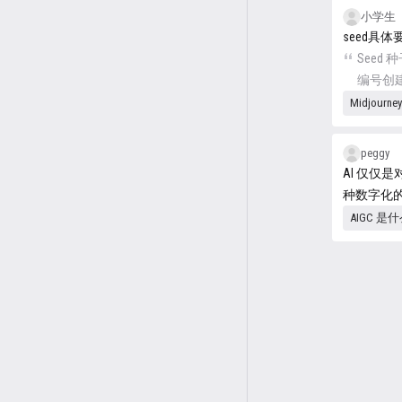
以使用 --
小学生
用相同
seed具
结果图
Seed 种
编号创
花，作
Midjourn
子编号
以使用 --
peggy
用相同
AI 仅仅
结果图
种数字化
AIGC 是