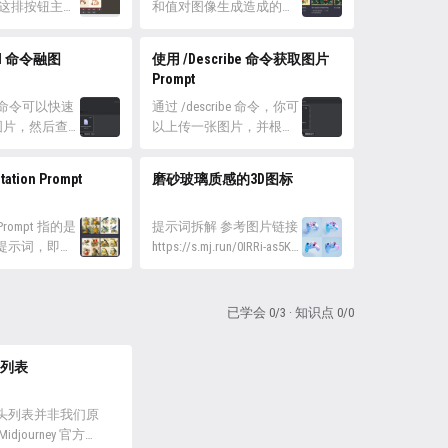
ey 绘图模型的不
 这排按钮主要
融图。详情可看 使用 /Blend 命
和值对图像生成造成的影
个版本之间绘
：Upscale，
令融图...
响，这些参数在使用
数数值会略有
该编号的图片
Midjourney 中经常会用
nd 命令融图
使用 /Describe 命令获取图片
...
切出来，并超
到。 Quality 质量 --quality
Prompt
 V：
或 --q 参数并不能增加图片
on，变体，使用该
nd 命令可以快速
的分辨率，也就是并不会
通过 /describe 命令，你可
作为图片
张图片，然后查
让图片变得更清晰，它优
以上传一张图片，并根据
上原始 Prompt
的概念和美
化的是图片的细节细腻程
该图片生成四种可能的
任务。 Re
合成一张新的
度。 --quality 参数默认值
Prompt。 /describe 生成具
ation Prompt
磨砂玻璃质感的3D图标
Prompt 重新
nd 与使用
为 1 --qualit...
有启发性和提示性的
 的纯多图像
Prompt，它不能用于准确
有相同的效果，但
n Prompt 指的是
重新生成上载的图像。
提示词拆解 参考图片链接
化便于在移动
提示词，即用{
/describe 返回上传图像的
https://s.mj.run/0IRRi-as5Kc
/blend 最多
符号组合一系列
长宽比。 在 Discord 的输
主体描述（可替换） a
张图片。要在一
Midjourney
入框中输入 /describe 并按
xbox controller ── 一个
用多于 5 张
一张图像网
一下...
xbox控制器图标 主体细节
已学会 0/3 · 知识点 0/0
使用
描述 minimalist modeling
n Prompt 排列组
── 极简地建模 frosted
性。 你可以使
列表
glass and acrylic tex...
on Prompt”创
..
头列表并非我们原
djourney 官方社