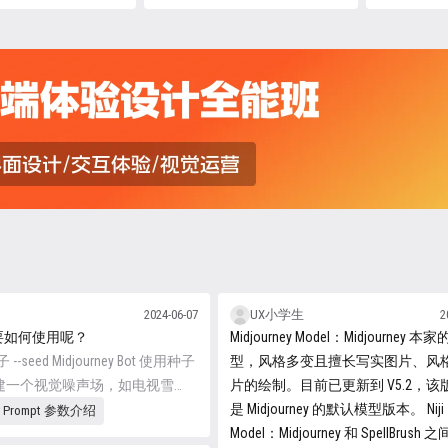
点击跳转
区。 点击跳
2024-06-07
UX小学生
2
体要如何使用呢？
Midjourney Model：Midjourney 
子 --seed Midjourney Bot 使用种子
型，风格多变且擅长写实图片、风
建一个视觉噪声场，如电视雪
片的绘制。目前已更新到 V5.2，该
为生成初始图像网格的起点。种
是 Midjourney 的默认模型版本。 Niji
ey Prompt 参数介绍
是为每个图像随机生成的，但可
Model：Midjourney 和 SpellBrus