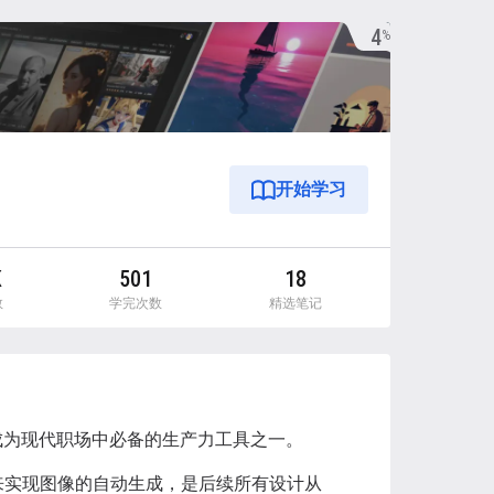
4
%
开始学习
K
501
18
数
学完次数
精选笔记
，成为现代职场中必备的生产力工具之一。
型来实现图像的自动生成，是后续所有设计从