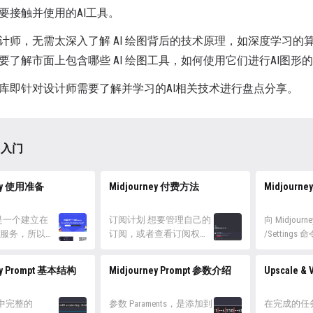
要接触并使用的AI工具。
计师，无需太深入了解 AI 绘图背后的技术原理，如深度学习
要了解市面上包含哪些 AI 绘图工具，如何使用它们进行AI图
库即针对设计师需要了解并学习的AI相关技术进行盘点分享。
y 入门
ney 使用准备
Midjourney 付费方法
Midjourn
ey 是一个建立在
订阅计划 想要管理自己的
向 Midjourn
d上的服务，所以想
订阅，或者查看订阅权
/Settings
journy，就必须
益，只需要向 Midjourney
Midjourn
rd 账号。 注册
Bot 发送 /Subscribe 命令，
置。 我将
ey Prompt 基本结构
Midjourney Prompt 参数介绍
Upscale & V
ord 官网，点击
Bot 会生成一个指向当前
绍，同一组
览器中打开
账号订阅信息的链接，点
起。 模型版
d」按钮，跟随引导
ey 中完整的
击跳转至 Midjourney 订阅
参数 Paraments，是添加到
的下拉框中
在完成的任