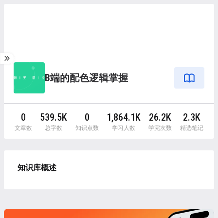
B端的配色逻辑掌握
0
539.5K
0
1,864.1K
26.2K
2.3K
文章数
总字数
知识点数
学习人数
学完次数
精选笔记
知识库概述