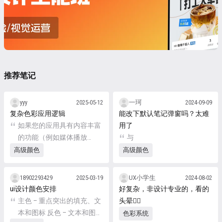
Flutter 高亮 字体变体
Roboto Flex 和 ...
推荐笔记
yyy
2025-05-12
一珂
2024-09-09
复杂色彩应用逻辑
能改下默认笔记弹窗吗？太难
如果您的应用具有内容丰富
用了
的功能（例如媒体播放
与
器），则可以通过应用基于
高级颜色
高级颜色
内容的局部色彩来增强用户
体验。
18902293429
2025-03-19
UX小学生
2024-08-02
ui设计颜色安排
好复杂，非设计专业的，看的
主色 – 重点突出的填充、文
头晕😵‍💫
本和图标 反色 – 文本和图标
色彩系统