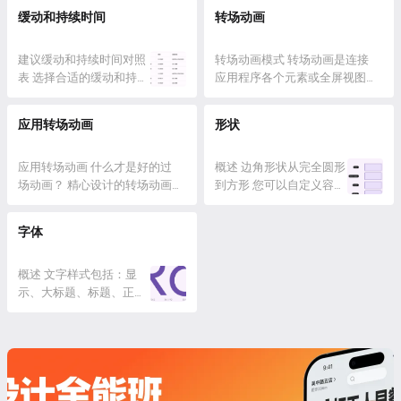
你创建配色方案，并将其
使用 Material Symbols 变量
看，两个表面的标高相差
缓和和持续时间 动效资源 设
缓动和持续时间
转场动画
应用到...
字体在产品中启用动态样
7dp 与 M2 的区别 阴影：
计： After Effects Easing Panel
式 您可以更改可变字体图
不要默认在所有...
MDC-Android Flutter 最新更新 动
标的粗细、填充、视觉尺
建议缓动和持续时间对照
效 tokens 缓动tokens分为两组：
转场动画模式 转场动画是连接
寸和等级 资源 设计：
表 选择合适的缓动和持续
强调和标准。尽可能使用强调缓
应用程序各个元素或全屏视图的
https://fonts.google.com/icons
时间组合可能很复杂。作
动...
简短动画。它们是优秀用户体验
ht...
为一个简单的起点，这些
的基础，因为它们可以帮助用户
应用转场动画
形状
是适用于大多数过渡的合
了解应用程序的工作原理。设计
理默认值。 缓动类型 在
精良的转场动画能让用户感受到
物理世界中，物体不会瞬
应用转场动画 什么才是好的过
高品质的体验和丰富的表现力。
概述 边角形状从完全圆形
间开始或停止。相反，它
场动画？ 精心设计的转场动画
对于一个强大的动作执行来说，
到方形 您可以自定义容器
们需要时间来加速和减
应具有以下特征： 遵循无障碍
它们应该是重中之重。 以下是
顶部、底部、起始或结束
速。没有缓和的过渡看起
设置 大多数平台都设有简化的
六种常见的转换模式： 容器转
角的形状 圆形和药丸形状
字体
来僵硬而机械，而有缓和
动画设置，以帮助对动作敏感的
换 向前和向后 横向...
应定义为容器高度值的 ½
的过渡看起来更自然。
用户。如果启用该设置，过渡应
与 M2 的区别 扩展的 M3
1：有缓动的变化 2：无缓
该： 使用微妙的淡入淡出动
概述 文字样式包括：显
形状系统使用基于尺寸的
动的变化...
画，而不是强烈的滑动或缩放动
示、大标题、标题、正文
尺度，具有七种样式。样
画 禁用视差或形状变形等装饰
和标签 使用可变字体应用
式根据所需的圆度或切角
效果 1：默认动作设置的转场
排版，提供更多控制 使用
量分配给组件。对于圆
2：已打开减少动画设...
Tokens定义字体、行高、
角，方角形状为“无”，略
大小、轨迹和粗细 资源
圆的形状为“超小”，而完
设计： Design kit (Figma)
全圆的形状为“...
Google Fonts MDC-Android