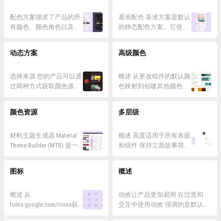
超过 26 种颜色角色映射到
Material Components 无论
Material Components 内置
配色方案描述了产品的所
您使用的是静态基线方案
基准配色 基准方案是默认
深色主题颜色 基础颜色，
有颜色、颜色角色以及明
还是 动态颜色方案，您都
的静态配色方案。它使用
每个颜色角色分配有默认
暗主题的颜色关系。
将使用这些颜色角色。如
易于理解的颜色搭配，并
颜色 动态颜色特征，包括
Material 中有两种配色方
果您的产品包含自定义组
包含浅色和深色主题的颜
动态方案
高级颜色
用户生成的颜色和基于内
案： 静态 动态 了解何时
件，则需要将它们正确映
色。 使用基线配色方案，
容的颜色 对...
以及如何使用不同的配色
射到这组颜色角色。 颜
最终用户可以看到 具有静
方案，包括静态基线、动
选择来源 您的产品可以通
色...
态颜色的可访问用户界面
概述 从更改组件的默认颜
态用户生成和基于内容的
过两种方式获取颜色源：
采用静态基准配色方案的
色映射到创建其他颜色角
动态配色方案 静态颜色
用户壁纸中生成的颜色 基
音乐应用程序 使用静态基
色，高级定制属于以下三
使用静态颜色与您可能使
于内容的颜色，来自应用
准配色方案的新闻应用程
个常规操作之一：应用、
颜色资源
多层级
用过的其他颜色工作流程
内内容，例如音乐专辑或
序 基线颜色 使用Material
定义或调整颜色。 高级自
最为相似。静态颜色不会
书籍封面 两种动态颜色都
Theme Builder在 Fi...
定义功能包括重新映射组
根据用户输入或应用内
是可访问和个性化的，因
材料主题生成器 Material
件上的颜色；在方案之外
概述 高度适用于所有表面
内...
此决定使用哪种类型取决
Theme Builder (MTB) 是一
定义新的颜色；定义自定
和组件 保持立面故事简单
于产品中最重要的内容：
个 Figma插件，允许制作
义颜色角色；以及为图像
（不要有太多层次） 通过
内容或用户偏好。 用户生
者模拟 动态颜色的提取过
应用动态颜色。 应用颜色
改变表面颜色显示多层级
图标
概述
成的颜色 如果出现以下情
程并创建自定义色调方
你可以在默认情况下没有
海拔高度以密度独立像素
况，请选择用户生成的颜
案。 MTB 创建了完整的色
提供的地方或方式应用颜
(dps) 中 z 轴上组件之间的
色源： 您的用户将受益
调方案、对比度检查和标
概述 从
色。 结合多种配色方案
距离来衡量。 从正面看，
动效让产品更加易用 在过渡和
于...
记。 材料主题生成器
fonts.google.com/icons获
在相...
一个表面在 1 分高处，另
交互中使用动效 强调的是默认
Material Theme Builder 可让
取 Material Symbols 图标
一个在 8 分高处 从侧面
的缓和值 使用动作标记来控制