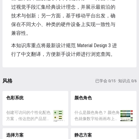
过视觉手段汇集经典设计理念，并展示最前沿的
技术与创新；另一方面，基于移动平台出发，确
保在不同大小、种类的硬件设备上实现一致性与
兼容性。
本知识库重点将最新设计规范 Material Design 3 进
行了中文翻译，方便新手设计师进行浏览查阅。
风格
已学会 0/15 · 知识点 0/6
色彩系统
颜色角色
创建可访问的个性化配色
什么是颜色角色？ 颜色角
方案，传达您的产品层
色就像数字绘画画布上
次、状态和品牌 概览
的“数字”。它们是 UI 元素
Material 颜色系统包括 内
与颜色位置之间的连接组
选择方案
静态方案
置一组可访问的颜色关系
织。 颜色角色映射到