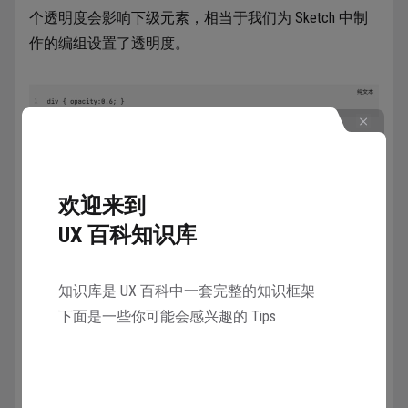
个透明度会影响下级元素，相当于我们为 Sketch 中制
作的编组设置了透明度。
4.5.4 盒子属性
欢迎来到
UX 百科知识库
在页面的展示中，经常要实现一个遮罩的效果，那么我
们就会用到 overflow 盒子属性，这个属性主要用来对标
知识库是 UX 百科中一套完整的知识框架
签内的元素状态做应对，比如下面这些设置：
下面是一些你可能会感兴趣的 Tips
hidden：
元素内容超出标签盒子大小，那么就被隐
藏（裁切）
scroll：
为这个标签盒子提供内部滚动条的机制