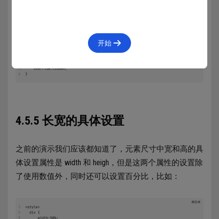
auto：
如果内容超出标签盒子的大小，那么自动
增加内部的滚动条
开始
4.5.5 长宽的具体设置
之前的演示我们应该都知道了，元素尺寸中宽和高的具
体设置属性是 width 和 heigh，但是这两个属性的设置除
了使用数值外，同时还可以设置百分比，比如：