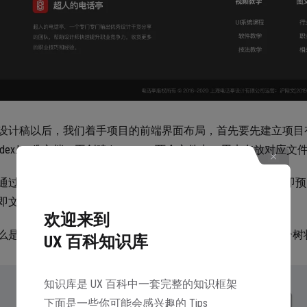
设计稿以后，我们着手项目的前端界面布局，首先要先建立项目
index.html“ 文档，再创建 img、css 两个文件夹，用来存放对应文
通过编辑器打开 index.html，优先完成页面的标签结构创建
即文档对象模型 DOM），将它们码下来。
欢迎来到
么是 HTML 的代码结构呢，前面我们有略微提及，下面用一个树状
UX 百科知识库
知识库是 UX 百科中一套完整的知识框架
下面是一些你可能会感兴趣的 Tips