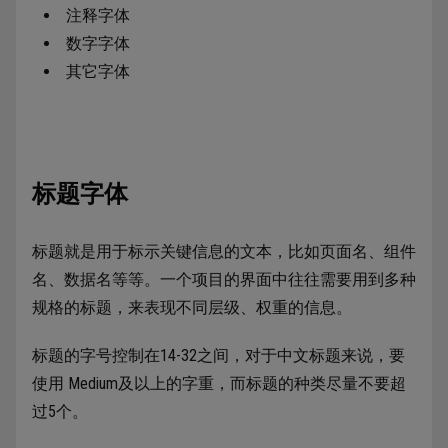
注释字体
数字字体
其它字体
标题字体
标题就是用于标示关键信息的文本，比如页面名、组件
名、数据名等等。一个项目的界面中往往需要用到多种
规格的标题，来表现不同层级、权重的信息。
标题的字号控制在14-32之间，对于中文标题来说，要
使用 Medium及以上的字重，而标题的种类尽量不要超
过5个。