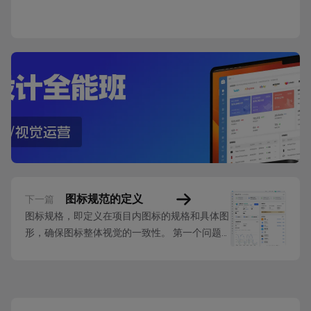
图标规范的定义
下一篇
图标规格，即定义在项目内图标的规格和具体图
形，确保图标整体视觉的一致性。 第一个问题
是图标的规格，常规B端项目往往不会只有一种
图标类型，可能还会包含普通工具图标、装饰图
标、业务图标、分类图标等等。 这些图标的大
小不一，设计风格也不一致，所以要将它们进行