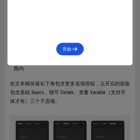
自动宽度：默认模式，文字无限向右延伸扩大文
本区域
自动高度：设置一个文本固定宽度，文本自动换
行扩大文本区域
开始
固定尺寸：固定文本的长宽，文本会自动换行，
超出高度的部分依然会显示，但不包含在文本框的范
围内
在文本模块最右下角包含更多选项按钮，点开后的面板
包含基础 Basics、细节 Details、变量 Variable（支持字
体才有）三个子选项。