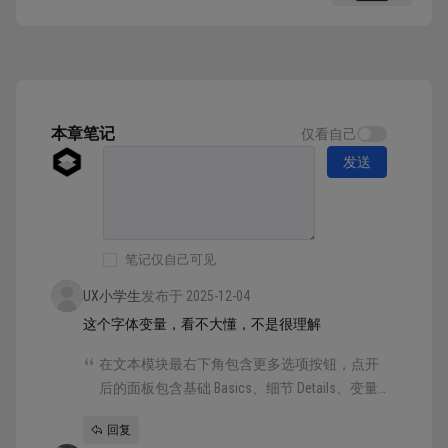
Figma作为一个矢量工具并不擅长制作位图，它
只是位图的搬运工。 位图引入也是一个高频操
作，而Figma对图片的使用逻辑和其它软件并不
相同，它的位图应用本质上是： “创建一个矢量
图形，并使用图片填充这个区...
本章笔记
仅看自己
发送
笔记仅自己可见
UX小学生
发布于 2025-12-04
这个字体变量，看不大懂，不是很理解
在文本模块最右下角包含更多选项按钮，点开
后的面板包含基础 Basics、细节 Details、变量
Variable（支持字体才有）三个子选项。
回复