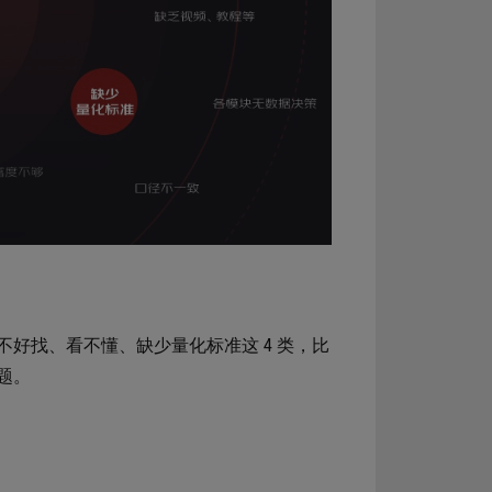
好找、看不懂、缺少量化标准这 4 类，比
题。