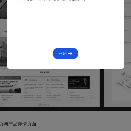
开始
页与产品详情页面