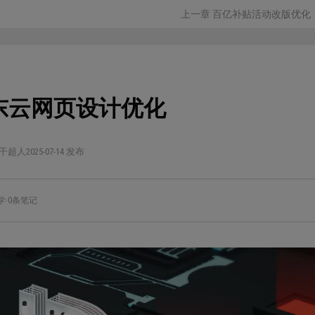
上一章 百亿补贴活动改版优化
东云网页设计优化
干超人
2025-07-14 发布
学
·
0条笔记