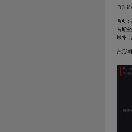
首先是
首页：
首屏空
域外，
产品详