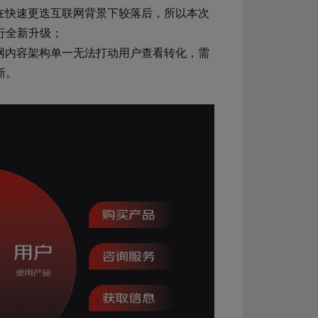
在快速更迭互联网背景下较落后，所以本次
行全新升级；
网内容架构单一无法打动用户查看转化，需
新。