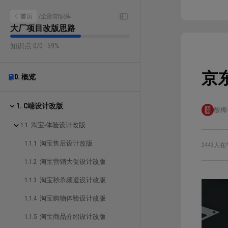
首页
/
全部知识库
大厂项目改版思路
知识点 0/0 · 59%
京
0. 概览
1. C端设计改版
酸梅
1.1 淘宝-体验设计改版
1.1.1 淘宝售后设计改版
2443人在
1.1.2 淘宝营销大促设计改版
1.1.3 淘宝秒杀频道设计改版
1.1.4 淘宝购物体验设计改版
1.1.5 淘宝商品介绍设计改版