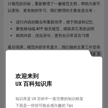
计规范的目标，重新整理了一遍规范文档，帮助大家可
以更快、更有效的学习。我们整理的主要改进点有：
进行内容的聚合和重新排序，便于阅读和记忆
聚焦移动端 APP 相关规范，移除其它系统说明
精简内容，优化语句，更符合日常语言习惯
最后强调，规范内容非常庞大，我们做的主要工作是筛
选和优化而不是重写（没办法重写），如果觉得很多语
句或者内容奇怪，基本（99%）就是官方原文那么写
的，我们还没优化或者不知道应该怎么优化……
欢迎来到
UX 百科知识库
收藏
3498人在学
·
0条笔记
知识库是 UX 百科中一套完整的知识框架
下面是一些你可能会感兴趣的 Tips