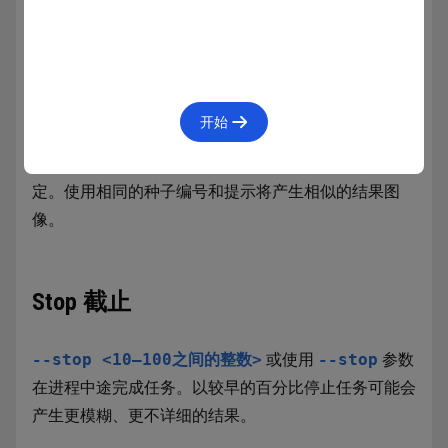
Seed 种子
--seed <0–4294967295间的整数>
Midjourney Bot
使用种子编号创建一个视觉噪声场，如电视雪花，作为
开始
生成初始图像网格的起点。种子编号是为每个图像随机
生成的，但可以使用
--seed
或
--sampling
参数指
定。使用相同的种子编号和提示将产生相似的结果图
像。
Stop 截止
--stop <10–100之间的整数>
或使用
--stop
参数
在进程中途完成任务。以较早的百分比停止任务可能会
产生更模糊、更不详细的结果。