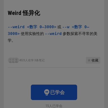
Weird 怪异化
--weird <数字 0–3000>
或
--w <数字 0–
3000>
使用实验性的
--weird
参数探索不寻常的美
学。
收藏
4523人在学
·
3条笔记
已学会
15人已学会