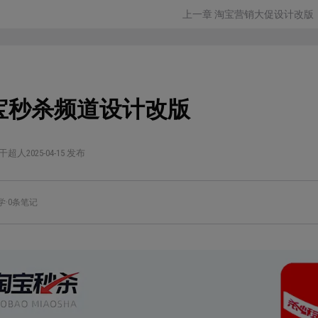
上一章 淘宝营销大促设计改版
宝秒杀频道设计改版
干超人
2025-04-15 发布
学
·
0条笔记