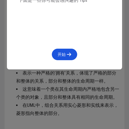
下面是一些你可能会感兴趣的 Tips
继承关系（Generalization）
：
表示类与类之间或接口与接口之间的父子关系。
子类继承父类的属性和方法，或接口的实现类实
现接口中定义的方法。
在UML中，继承关系用实线箭头表示，三角形指
向父类或被实现的接口。
开始
组合关系（Composition）
：
表示一种严格的’拥有’关系，体现了严格的部分
和整体的关系，部分和整体的生命周期一样。
这意味着一个类在其生命周期内严格地包含另一
个类的对象，且部分和整体具有相同的生命周期。
在UML中，组合关系用实心菱形和实线来表示，
菱形指向整体的部分。