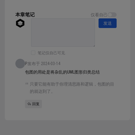
程： 确定主要类元 确定类元之间关系，进行连
接 确定每个类元内成员内容 确定成员...
本章笔记
仅看自己
发送
笔记仅自己可见
P
发布于 2024-03-14
包图的用处是将杂乱的UML图形归类总结
只要它能有助于你理清思路和逻辑，包图的目
的就达到了。
回复