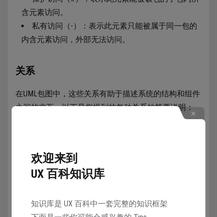
含元素访问。
私有访问（-）：表示此元素只能被属于同一包的
内含元素访问，外部无法访问。
关系
在UML包图中，这些关系有助于描述系统的结构和组件
之间的交互。以下是您提到的每种关系的简要说明：
依赖关系（Dependency）
：
表示一个包（或包内的元素）需要使用另一个包
欢迎来到
中的元素。
这通常意味着一个包中的类调用了另一个包中的
UX 百科知识库
类的方法，或者使用了另一个包中的接口。
在UML中，依赖关系用虚线箭头表示，箭头指向
知识库是 UX 百科中一套完整的知识框架
被依赖的包或元素。