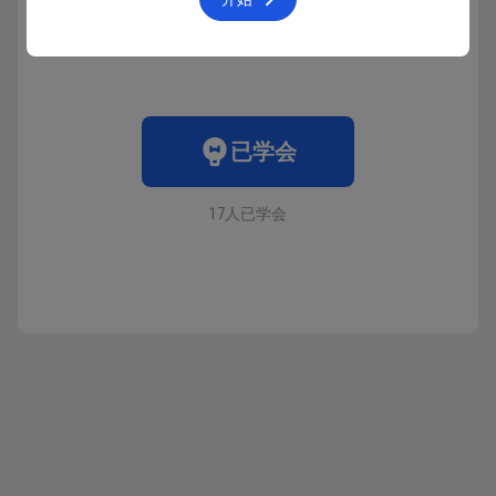
收藏
4098人在学
·
0条笔记
已学会
17人已学会