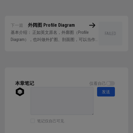
外阔图 Profile Diagram
下一篇
基本介绍： 正如英文原名，外廓图（Profile
FAILED
Diagram），也叫做外扩图、剖面图，可以当作
是一种UML的补充说明方式。在原有的 UML 图例
不能很好的满足业务建模诉求的时候，使用外扩
图进行细化或者补充内容。 外扩图允许以特定
的方式细化目前的图例内容，进行补充说明而不
是修改或新增。 但需注意：...
本章笔记
仅看自己
发送
笔记仅自己可见