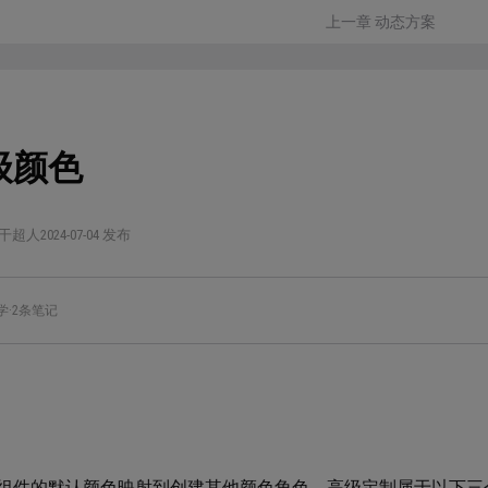
上一章 动态方案
级颜色
干超人
2024-07-04 发布
学
·
2条笔记
组件的默认颜色映射到创建其他颜色角色，高级定制属于以下三