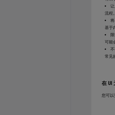
让
流程
将
基于
限
可能
不
常见
在 U
您可以