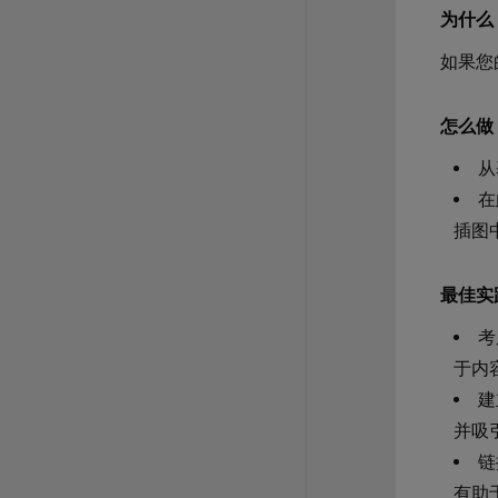
为什么
如果您
怎么做
从
在
插图
最佳实
考
于内
建
并吸
链
有助