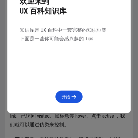
欢迎来到
UX 百科知识库
具体的应用原因和方法在后续的案例中有机会我们也会
知识库是 UX 百科中一套完整的知识框架
进行说明的。
下面是一些你可能会感兴趣的 Tips
3.3.3 伪类/元素
除了普通的类作为选择器，CSS 中还为类本身提供了一
个特殊的概念 —— ”伪类/元素“，简单说起来，就是将对
象不同的状态直接通过伪类进行选择。
开始
比如，一个正常的链接，它包含了四种状态：未访问
link、已访问 visited、鼠标悬停 hover、点击 active ，我
们就可以通过伪类来控制。