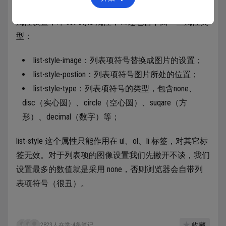
列表在实际应用中非常的普遍，CSS 有专门针对列表的
属性设置，即 list-style 属性，它还包含下面一些属性类
型：
list-style-image：列表项符号替换成图片的设置；
list-style-postion：列表项符号图片所处的位置；
list-style-type：列表项符号的类型，包含none、
disc（实心圆）、circle（空心圆）、suqare（方
形）、decimal（数字）等；
list-style 这个属性只能作用在 ul、ol、li 标签，对其它标
签无效。对于列表项的图像设置我们先撇开不谈，我们
设置最多的数值就是采用 none，否则浏览器会自带列
表项符号（很丑）。
收藏
2823人在学
·
4条笔记