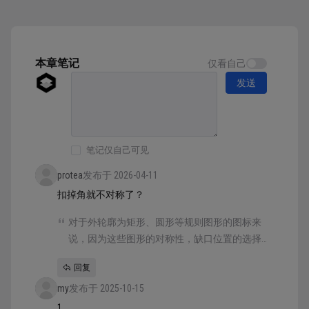
阴影部分，舍弃细节的结构和纹理，所以可以明
显感觉到轻拟物没有拟物图标这么繁复复杂，观
感上却有很强的立体感。 所以轻...
本章笔记
仅看自己
发送
笔记仅自己可见
protea
发布于 2026-04-11
扣掉角就不对称了？
对于外轮廓为矩形、圆形等规则图形的图标来
说，因为这些图形的对称性，缺口位置的选择
并没有什么讲究，只要别扣掉一个角，其他位
回复
置都可以。
my
发布于 2025-10-15
1