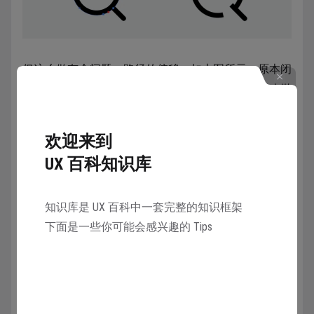
但这么做有个问题：路径的偏移。如上图所示，原本闭
合的内描边在断开之后变成了居中描边，这让圆形略微
变大了一圈。这是因为开放路径没有内外之分，所以只
能居中描边。
欢迎来到
UX 百科知识库
要解决这么问题也很简单，在确定图标使用断口风格之
后，一开始在绘制基础图形的时候就采用居中描边，这
样就不会产生类似的问题。删完锚点之后，再把端点改
知识库是 UX 百科中一套完整的知识框架
为圆角端点便完成了。
下面是一些你可能会感兴趣的 Tips