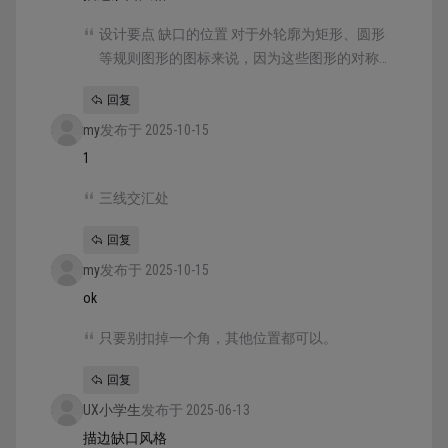
设计要点 缺口的位置 对于外轮廓为矩形、圆形
等规则图形的图标来说，因为这些图形的对称
性，缺口位置的选择并没有什么讲究，只要别
回复
扣掉一个角，其他位置都可以。
my
发布于 2025-10-15
1
三线交汇处
回复
my
发布于 2025-10-15
ok
只要别扣掉一个角，其他位置都可以。
回复
UX小学生
发布于 2025-06-13
描边缺口风格