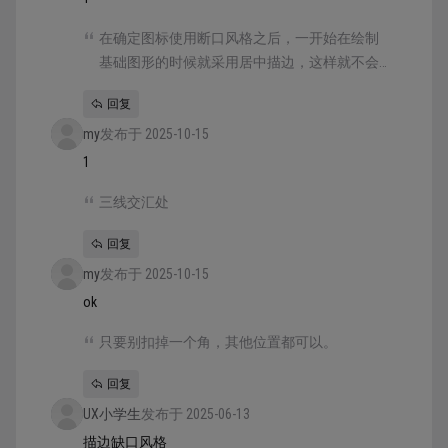
在确定图标使用断口风格之后，一开始在绘制
基础图形的时候就采用居中描边，这样就不会
产生类似的问题。删完锚点之后，再把端点改
回复
为圆角端点便完成了。
my
发布于 2025-10-15
1
三线交汇处
回复
my
发布于 2025-10-15
ok
只要别扣掉一个角，其他位置都可以。
回复
UX小学生
发布于 2025-06-13
描边缺口风格