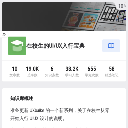
10
%
在校生的UI/UX入行宝典
10
19.0K
6
38.2K
655
58
文章数
总字数
知识点数
学习人数
学完次数
精选笔记
知识库概述
准备更新 UXbaike 的一个新系列，关于在校生从零
开始入行 UIUX 设计的说明。