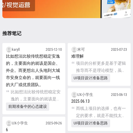
推荐笔记
karyll
2025-12-10
米可
2025-07-23
比如想法比较传统想稳定安逸
难理解
的，主要面向的就该是国企、
项目的分析更多是基于逻辑
外企。而更想出人头地到大城
推导而不是理论模型，虽然
市安身立命的，就要面向一线
同为设计师的面试官会在日
UI项目设计准备思路
的大厂或优质团队。
常汇报中大用特用，却不会
比如想法比较传统想稳定安
在招聘环境中被相同的套路
UX小学生
2025-06-13
逸的，主要面向的就该是国
说服。
2025.06.13
企、外企。而更想出人头地
前期准备中的心态建设
而线上项目的选择，也有一
到大城市安身立命的，就要
定的要求，就是不能找太大
面向一线的大厂或优质团
众、太复杂、太简单、太专
UX小学生
2025-09-26
UI项目设计准备思路
队。
6
业，要选择自己能理解且有