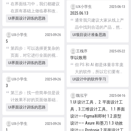
在界面练习中，我们都建议
信心能做的比原来更好的产
UX小学生
2025-06-13
在原有基础上做临摹和改
品。因为初学者做改版就是
2025.06.13
版，是因为这样我们也不用
证明自己能做出比一般线上
UI界面设计训练的思路
通常我只建议大家从线上产
废心思考虑界面应该放什么
产品更好的设计，如果结果
品中找到合适的产品，然后
的问题，能更专注于界面视
反不如初，那就很难获得认
做项目的改版设计，而不是
UX小学生
2025-09-26
UI项目设计准备思路
觉本身。
同。
5
自己构思个新项目再把它设
第四步：可以选择更复杂的
计出来。
王槐序
2025-05-22
页面，对它进行全面的视觉
学以致用
改造，尽可能输出更复杂、
UI界面设计训练的思路
但 PS 和 AI 都是体量非常庞
高级、有质感的设计。这个
大的软件，所以它们要有针
练习可以一直做下去，不管
对性，尽量以相关关案例演
UX小学生
2025-09-26
UI设计中的软件学习
做多少都会有收获。
3
示的教学为主，而不要看那
第三步：找一些简单但是设
种数百小时大而全的教学。
魏泓宇
2025-04-16
计效果不好的页面做基础的
比如 PS 围绕运营图、文字
1.UI 设计工具， 2. 平面设计工
视觉改版，以解决原有视觉
特效的案例演示教程，AI 则
UI界面设计训练的思路
具，3.三维设计工具。 1.1 界面
问题为目标。这个练习做到
围绕工具图标、IP 形象的案
设计——Figma和即时 1.2 原型
自己觉得再也没有提升为
例演示教程，这种结合可以
设计—— Axure 和墨刀 1.3 动效
UX小学生
2025-09-26
止。
让软件学习的效果最大化，
1
设计—— Protopie 2 平面设计工