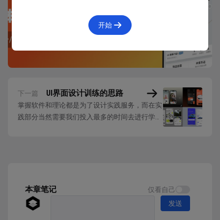
先掌握相关的规范。
开始
而规范是个统称，可以简单划分成两个大类，包括：
底层规范
系统规范
UI界面设计训练的思路
下一篇
底层规范主要指独立于系统之外的界面运行要素，比如
掌握软件和理论都是为了设计实践服务，而在实
硬件中的显示器像素倍率、色彩显示方式，以及软件中
践部分当然需要我们投入最多的时间去进行学习
的图片格式、字体应用等。它们是非常重要的 UI 设计
和训练，这里我们要分享的就是怎么展开设计相
专业常识，但重要性往往被人忽视。我们很难系统学习
关的练习。 首先我们要明白一个概念，就是界
这些知识，建议大家遇到相关问题后能主动去搜索它们
面的设计和项目的设计并不是一回事。 界面设
计往往只针对少数页面进行视觉的设计，以美
的详细解释。
观、创意、想法为主题去完成。 而一个完整的
项目则会...
本章笔记
仅看自己
发送