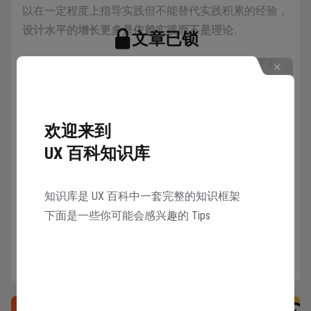
以在一定程度上指导实践但不能替代实践积累的经验，
设计水平的增长更多是依赖实践而不是理论
。
文章已锁
UI 设计所涉及的理论知识非常分散，可以概括成下面
邀请 1 名好友注册 UX 百科
几个大类：
可以共同解锁本知识库所有章节
设计/系统规范
欢迎来到
平面视觉理论
解锁
UX 百科知识库
用户体验理论
职场通用理论
知识库是 UX 百科中一套完整的知识框架
下面是一些你可能会感兴趣的 Tips
1.设计/系统规范
UI 设计是以硬件和系统作为载体的设计类型，在进行
设计中必然受这些载体的特性所限制，而不能随心所欲
的展开设计。所以想要完成专业的 UI 设计，就必然要