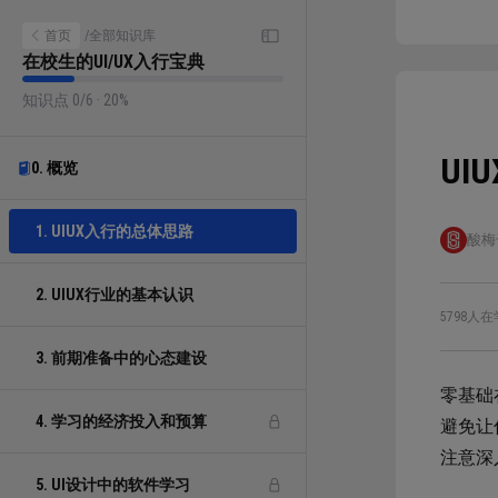
首页
/
全部知识库
在校生的UI/UX入行宝典
知识点 0/6 · 20%
U
0. 概览
1. UIUX入行的总体思路
酸梅
2. UIUX行业的基本认识
5798人在
3. 前期准备中的心态建设
零基础
4. 学习的经济投入和预算
避免让
注意深
5. UI设计中的软件学习