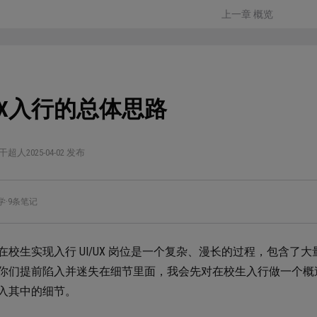
上一章 概览
IUX入行的总体思路
干超人
2025-04-02 发布
学
·
9条笔记
在校生实现入行 UI/UX 岗位是一个复杂、漫长的过程，包含
你们提前陷入并迷失在细节里面，我会先对在校生入行做一个概
入其中的细节。