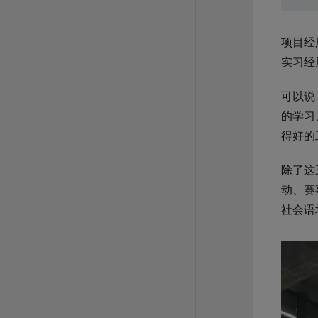
项目经
实习经
可以说
的学习
得好的
除了这
动、赛
社会语