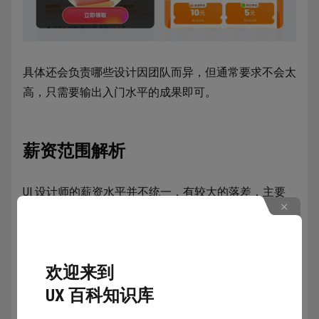
具体还会负责哪些设计因团队而异，但通常要求不会太
高，只需要输出入门水平的成果即可。
薪资范围解析
UI 设计师的薪资水平并不统一，有较大的落差，主要
的影响因素有两个：
所在城市
公司类型
欢迎来到
UX 百科知识库
所在城市包含一线城市、省会城市、其它三类。这是我