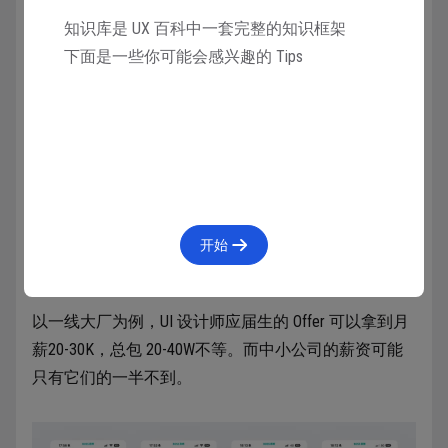
国经济发展现状决定的，一线城市的工资远高于一般省
知识库是 UX 百科中一套完整的知识框架
会，而省会又远高于普通地级县市。且互联网产业是高
下面是一些你可能会感兴趣的 Tips
新技术产业，优质企业主要聚集在发达城市，所以城市
之间的薪资水平落差极大。
公司类型则是指公司的规模、大小、业务、营收水平
等，常规情况下我们把公司分为互联网行业和非互联网
行业，互联网行业因为人效比高整体薪资水平是高于其
它行业的。而互联网行业内又包含大厂和小厂，大厂即
以 BAT 为代表的互联网巨头，小厂则是中小外包和创
开始
业团队，他们之间的薪资落差也极大。
以一线大厂为例，UI 设计师应届生的 Offer 可以拿到月
薪20-30K，总包 20-40W不等。而中小公司的薪资可能
只有它们的一半不到。