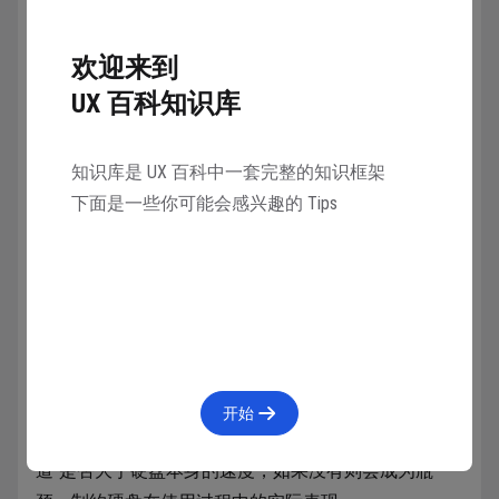
固态硬盘是个大类，具体的产品形式也有很多种，最常
欢迎来到
见的类型包含嵌入式（焊死在主板上）和可插拔的 2.5
寸 sata 接口硬盘、M.2 接口硬盘三种。
UX 百科知识库
知识库是 UX 百科中一套完整的知识框架
下面是一些你可能会感兴趣的 Tips
而影响固态硬盘速度的因素有两个，就是闪存类型和接
口协议。闪存类型即存储数据的芯片类型，决定了硬盘
本身读写速度的上限。但硬盘本身读写速度并不代表实
开始
际速度，还受接口和协议的影响，即传输数据的“管
道”是否大于硬盘本身的速度，如果没有则会成为瓶